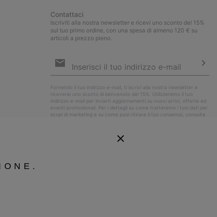
Contattaci
Iscriviti alla nostra newsletter e ricevi uno sconto del 15%
sul tuo primo ordine, con una spesa di almeno 120 € su
articoli a prezzo pieno.
Iscrizione
e-
mail
Iscri
Fornendo il tuo indirizzo e-mail, ti iscrivi alla nostra newsletter e
riceverai uno sconto di benvenuto del 15%. Utilizzeremo il tuo
indirizzo e-mail per inviarti aggiornamenti su nuovi arrivi, offerte ed
eventi promozionali. Per i dettagli su come tratteremo i tuoi dati per
scopi di marketing e su come puoi ritirare il tuo consenso, consulta
la nostra
Informativa sulla Privacy
.
IONE.