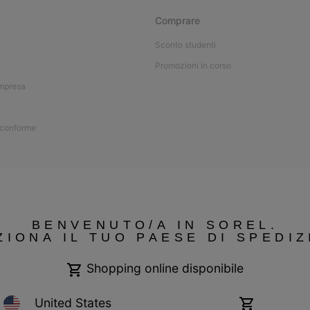
Comprare
Sconto studenti
Promozioni in corso
impresa
 conforme
BENVENUTO/A IN SOREL.
ZIONA IL TUO PAESE DI SPEDIZ
Shopping online disponibile
United States
Shopping