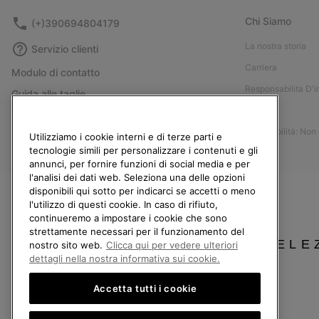
Chi Siamo
(+)390694804179
La nostra storia
Servizio clienti
Carriera
Modulo di contatto
Responsabilita D'
Guida alle taglie
Stampa
Guida alla cura delle scarpe
Accessibilità: Non
Resi
Utilizziamo i cookie interni e di terze parti e
tecnologie simili per personalizzare i contenuti e gli
Recedi dal contratto
annunci, per fornire funzioni di social media e per
l'analisi dei dati web. Seleziona una delle opzioni
I miei ordini
disponibili qui sotto per indicarci se accetti o meno
Spedizione
l'utilizzo di questi cookie. In caso di rifiuto,
continueremo a impostare i cookie che sono
Pagamento
strettamente necessari per il funzionamento del
Domande frequenti
SELE
nostro sito web.
Clicca qui per vedere ulteriori
dettagli nella nostra informativa sui cookie.
Accetta tutti i cookie
Italia