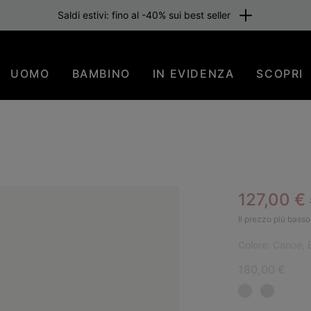
Saldi estivi: fino al -40% sui best seller
UOMO
BAMBINO
IN EVIDENZA
SCOPRI
Sale pric
127,00 €
NUO
Il prezzo più basso 
Colore:
Canoe, 
180,00 €