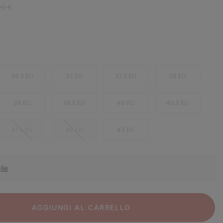
ar price:
00 €
36.5 EU
37 EU
37.5 EU
38 EU
39 EU
39.5 EU
40 EU
40.5 EU
41.5 EU
42 EU
43 EU
lie
AGGIUNGI AL CARRELLO