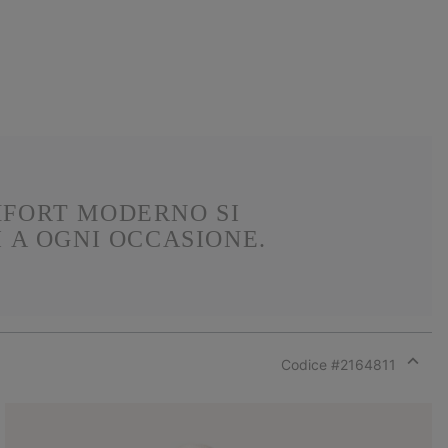
MFORT MODERNO SI
 A OGNI OCCASIONE.
Codice #
2164811
Expan
or
collap
sectio