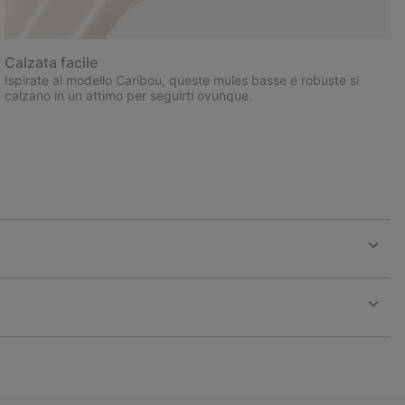
Calzata facile
Ispirate al modello Caribou, queste mules basse e robuste si
calzano in un attimo per seguirti ovunque.
Expan
or
collap
sectio
Expan
or
collap
sectio