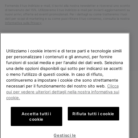
Fornendo il tuo indirizzo e-mail, ti iscrivi alla nostra newsletter e riceverai uno sconto
di benvenuto del 15%. Utilizzeremo il tuo indirizzo e-mail per inviarti aggiornamenti su
nuovi arrivi, offerte ed eventi promozionali. Per i dettagli su come tratteremo i tuoi
dati per scopi di marketing e su come puoi ritirare il tuo consenso, consulta la nostra
Informativa sulla Privacy
.
Utilizziamo i cookie interni e di terze parti e tecnologie simili
per personalizzare i contenuti e gli annunci, per fornire
funzioni di social media e per l'analisi dei dati web. Seleziona
una delle opzioni disponibili qui sotto per indicarci se accetti
o meno l'utilizzo di questi cookie. In caso di rifiuto,
continueremo a impostare i cookie che sono strettamente
Italia
necessari per il funzionamento del nostro sito web.
Clicca
BENVENUTO/A IN SOREL.
qui per vedere ulteriori dettagli nella nostra informativa sui
©
2026
Columbia Sportswear Company. Avenue des Morgines, 12 1213
SELEZIONA IL TUO PAESE DI
cookie.
Petit-Lancy Switzerland. Tutti i diritti riservati.
SPEDIZIONE.
Politica sulla privacy
Termini di utilizzo
Accetta tutti i
Rifiuta tutti i cookie
Shopping online disponibile
Condizioni Generali di Vendita
Garanzia
Cookies
Impressum
cookie
Public CBCR
United States
Shoppi
Gestisci le
online