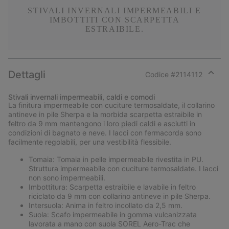
STIVALI INVERNALI IMPERMEABILI E
IMBOTTITI CON SCARPETTA
ESTRAIBILE.
Dettagli
Codice #
2114112
Expan
or
Stivali invernali impermeabili, caldi e comodi
collap
La finitura impermeabile con cuciture termosaldate, il collarino
sectio
antineve in pile Sherpa e la morbida scarpetta estraibile in
feltro da 9 mm mantengono i loro piedi caldi e asciutti in
condizioni di bagnato e neve. I lacci con fermacorda sono
facilmente regolabili, per una vestibilità flessibile.
Tomaia: Tomaia in pelle impermeabile rivestita in PU.
Struttura impermeabile con cuciture termosaldate. I lacci
non sono impermeabili.
Imbottitura: Scarpetta estraibile e lavabile in feltro
riciclato da 9 mm con collarino antineve in pile Sherpa.
Intersuola: Anima in feltro incollato da 2,5 mm.
Suola: Scafo impermeabile in gomma vulcanizzata
lavorata a mano con suola SOREL Aero-Trac che