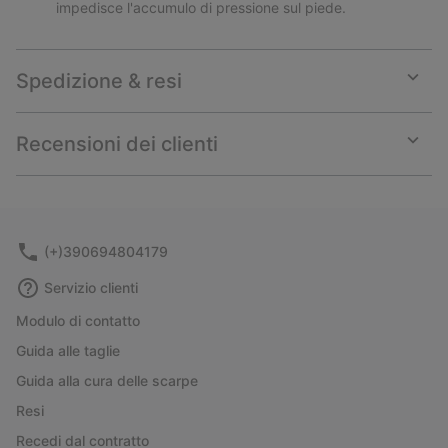
impedisce l'accumulo di pressione sul piede.
Spedizione & resi
Expan
or
collap
Recensioni dei clienti
sectio
Expan
or
collap
sectio
(+)390694804179
Servizio clienti
Modulo di contatto
Guida alle taglie
Guida alla cura delle scarpe
Resi
Recedi dal contratto