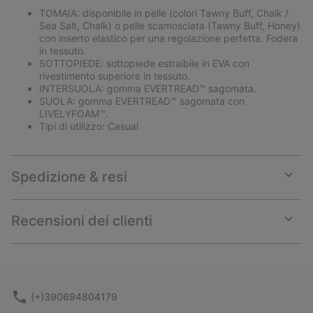
TOMAIA: disponibile in pelle (colori Tawny Buff, Chalk /
Sea Salt, Chalk) o pelle scamosciata (Tawny Buff, Honey)
con inserto elastico per una regolazione perfetta. Fodera
in tessuto.
SOTTOPIEDE: sottopiede estraibile in EVA con
rivestimento superiore in tessuto.
INTERSUOLA: gomma EVERTREAD™ sagomata.
SUOLA: gomma EVERTREAD™ sagomata con
LIVELYFOAM™.
Tipi di utilizzo: Casual
Spedizione & resi
Expan
or
collap
Recensioni dei clienti
sectio
Expan
or
collap
sectio
(+)390694804179