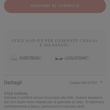
AGGIUNGI AL CARRELLO
STILE SLIP-ON PER GIORNATE CASUAL
E RILASSATE.
EVERTREAD™
LIVELYFOAM™
Dettagli
Codice #
2131741
Expan
or
STILE CASUAL
collap
Indossa il comfort senza rinunciare allo stile. Queste sneakers
sectio
dai toni neutri sono l’ideale per le giornate di relax. Si abbinano
perfettamente a jeans, pantaloncini e persino abiti.