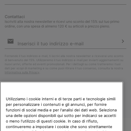
Contattaci
Iscriviti alla nostra newsletter e ricevi uno sconto del 15% sul tuo primo
ordine, con una spesa di almeno 120 € su articoli a prezzo pieno.
Iscrizione
e-
mail
Iscri
Fornendo il tuo indirizzo e-mail, ti iscrivi alla nostra newsletter e riceverai uno sconto
di benvenuto del 15%. Utilizzeremo il tuo indirizzo e-mail per inviarti aggiornamenti su
nuovi arrivi, offerte ed eventi promozionali. Per i dettagli su come tratteremo i tuoi
dati per scopi di marketing e su come puoi ritirare il tuo consenso, consulta la nostra
Informativa sulla Privacy
.
Utilizziamo i cookie interni e di terze parti e tecnologie simili
per personalizzare i contenuti e gli annunci, per fornire
funzioni di social media e per l'analisi dei dati web. Seleziona
una delle opzioni disponibili qui sotto per indicarci se accetti
o meno l'utilizzo di questi cookie. In caso di rifiuto,
continueremo a impostare i cookie che sono strettamente
Italia