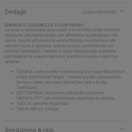
Dettagli
Codice #
2150881
Expan
or
ENERGIA E LEGGEREZZA A OGNI PASSO
collap
La pelle scamosciata spazzolata e la morbida pelle esaltano
sectio
l’elegante silhouette bassa, per affrontare la primavera con
grinta. Grazie all’intersuola ammortizzata in schiuma e alla
robusta suola in gomma, queste scarpe garantiscono un
comfort quotidiano, mentre la suola testurizzata si abbina
perfettamente a jeans sartoriali, pantaloni cargo o abiti con
spalline.
TOMAIA: pelle e pelle scamosciata (nei colori Black/Gum
e Sea Salt/Honest Beige). Tomaia in pelle scamosciata
lanosa e pelle (nei colori Dove/Sea Salt e Dusty
Twill/Gum).
SOTTOPIEDE: sottopiede estraibile sagomato
ORTHOLITE™ con rivestimento superiore in tessuto.
SUOLA: gomma sagomata.
Tipi di utilizzo: Casual
Spedizione & resi