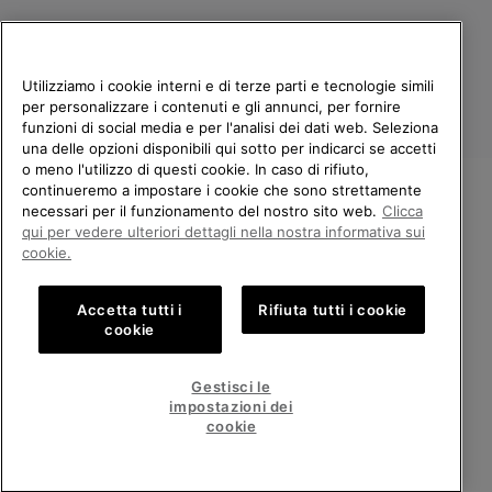
Utilizziamo i cookie interni e di terze parti e tecnologie simili
per personalizzare i contenuti e gli annunci, per fornire
funzioni di social media e per l'analisi dei dati web. Seleziona
una delle opzioni disponibili qui sotto per indicarci se accetti
o meno l'utilizzo di questi cookie. In caso di rifiuto,
continueremo a impostare i cookie che sono strettamente
Italia
necessari per il funzionamento del nostro sito web.
Clicca
BENVENUTO/A IN SOREL.
qui per vedere ulteriori dettagli nella nostra informativa sui
©
2026
Columbia Sportswear Company. Avenue des Morgines, 12 1213
SELEZIONA IL TUO PAESE DI
Petit-Lancy Switzerland. Tutti i diritti riservati.
cookie.
SPEDIZIONE.
Politica sulla privacy
Termini di utilizzo
Accetta tutti i
Rifiuta tutti i cookie
Shopping online disponibile
Condizioni Generali di Vendita
Garanzia
Cookies
Impressum
cookie
Public CBCR
United States
Shoppi
Gestisci le
online
impostazioni dei
Servizio clienti: Lun. - Ven. 9:00 - 13:00 & 14:00 - 18:00
disponib
Italy
Italia
Shoppi
(+)390694804179
cookie
online
disponib
VISUALIZZA TUTTI I PAESI