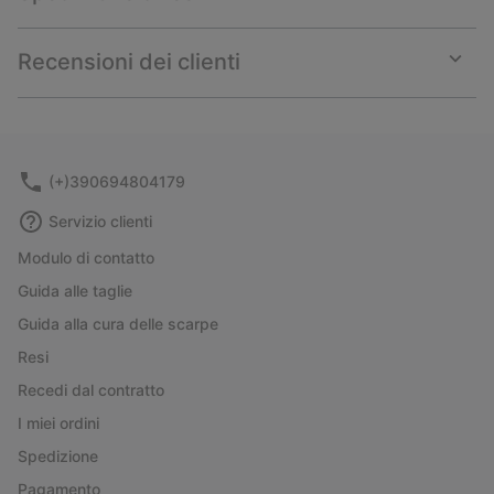
Expan
or
collap
Recensioni dei clienti
sectio
Expan
or
collap
sectio
(+)390694804179
Servizio clienti
Modulo di contatto
Guida alle taglie
Guida alla cura delle scarpe
Resi
Recedi dal contratto
I miei ordini
Spedizione
Pagamento