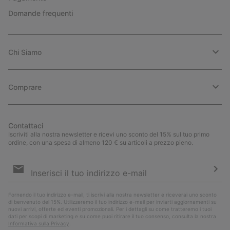
Domande frequenti
Chi Siamo
Comprare
Contattaci
Iscriviti alla nostra newsletter e ricevi uno sconto del 15% sul tuo primo
ordine, con una spesa di almeno 120 € su articoli a prezzo pieno.
Iscrizione
e-
mail
Iscri
Fornendo il tuo indirizzo e-mail, ti iscrivi alla nostra newsletter e riceverai uno sconto
di benvenuto del 15%. Utilizzeremo il tuo indirizzo e-mail per inviarti aggiornamenti su
nuovi arrivi, offerte ed eventi promozionali. Per i dettagli su come tratteremo i tuoi
dati per scopi di marketing e su come puoi ritirare il tuo consenso, consulta la nostra
Informativa sulla Privacy
.