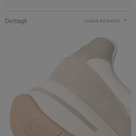
Dettagli
Codice #
2164551
Expan
or
collap
sectio