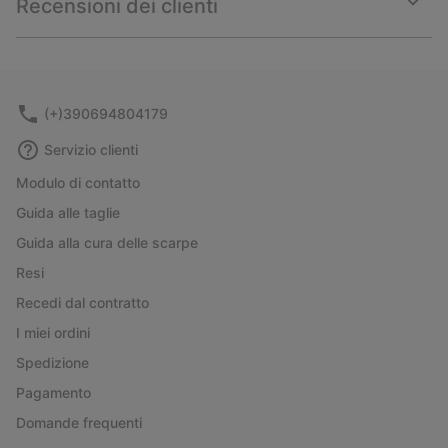
Recensioni dei clienti
sectio
Expan
or
collap
sectio
(+)390694804179
Servizio clienti
Modulo di contatto
Guida alle taglie
Guida alla cura delle scarpe
Resi
Recedi dal contratto
I miei ordini
Spedizione
Pagamento
Domande frequenti