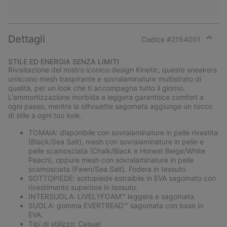
Dettagli
Codice #
2154001
Expan
or
STILE ED ENERGIA SENZA LIMITI
collap
Rivisitazione del nostro iconico design Kinetic, queste sneakers
sectio
uniscono mesh traspirante e sovralaminature multistrato di
qualità, per un look che ti accompagna tutto il giorno.
L'ammortizzazione morbida e leggera garantisce comfort a
ogni passo, mentre la silhouette sagomata aggiunge un tocco
di stile a ogni tuo look.
TOMAIA: disponibile con sovralaminature in pelle rivestita
(Black/Sea Salt), mesh con sovralaminature in pelle e
pelle scamosciata (Chalk/Black e Honest Beige/White
Peach), oppure mesh con sovralaminature in pelle
scamosciata (Fawn/Sea Salt). Fodera in tessuto.
SOTTOPIEDE: sottopiede estraibile in EVA sagomato con
rivestimento superiore in tessuto.
INTERSUOLA: LIVELYFOAM™ leggera e sagomata.
SUOLA: gomma EVERTREAD™ sagomata con base in
EVA.
Tipi di utilizzo: Casual