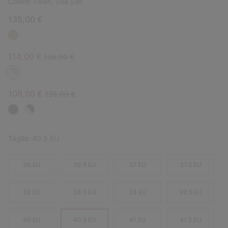
Colore:
Fawn, Sea Salt
135,00 €
Sale price:
Regular price:
114,00 €
135,00 €
Sale price:
Regular price:
108,00 €
135,00 €
Taglia:
40.5 EU
36 EU
36.5 EU
37 EU
37.5 EU
38 EU
38.5 EU
39 EU
39.5 EU
40 EU
40.5 EU
41 EU
41.5 EU