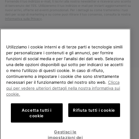
Fornendo il tuo indirizzo e-mail, ti iscrivi alla nostra newsletter e riceverai uno sconto
di benvenuto del 15%. Utilizzeremo il tuo indirizzo e-mail per inviarti aggiornamenti su
nuovi arrivi, offerte ed eventi promozionali. Per i dettagli su come tratteremo i tuoi
dati per scopi di marketing e su come puoi ritirare il tuo consenso, consulta la nostra
Informativa sulla Privacy
.
Utilizziamo i cookie interni e di terze parti e tecnologie simili
per personalizzare i contenuti e gli annunci, per fornire
funzioni di social media e per l'analisi dei dati web. Seleziona
una delle opzioni disponibili qui sotto per indicarci se accetti
o meno l'utilizzo di questi cookie. In caso di rifiuto,
continueremo a impostare i cookie che sono strettamente
Italia
necessari per il funzionamento del nostro sito web.
Clicca
BENVENUTO/A IN SOREL.
qui per vedere ulteriori dettagli nella nostra informativa sui
©
2026
Columbia Sportswear Company. Avenue des Morgines, 12 1213
SELEZIONA IL TUO PAESE DI
Petit-Lancy Switzerland. Tutti i diritti riservati.
cookie.
SPEDIZIONE.
Politica sulla privacy
Termini di utilizzo
Accetta tutti i
Rifiuta tutti i cookie
Shopping online disponibile
Condizioni Generali di Vendita
Garanzia
Cookies
Impressum
cookie
Public CBCR
United States
Shoppi
Gestisci le
online
impostazioni dei
Servizio clienti: Lun. - Ven. 9:00 - 13:00 & 14:00 - 18:00