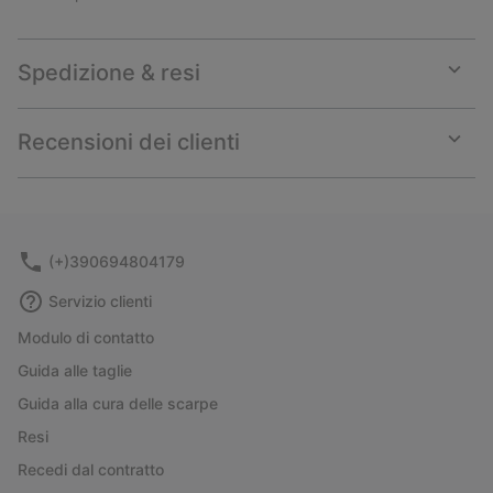
Spedizione & resi
Expan
or
collap
Recensioni dei clienti
sectio
Expan
or
collap
sectio
(+)390694804179
Servizio clienti
Modulo di contatto
Guida alle taglie
Guida alla cura delle scarpe
Resi
Recedi dal contratto