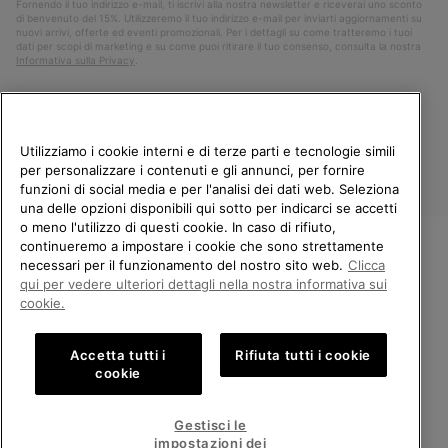
Fornendo il tuo indirizzo e-mail, ti iscrivi alla nostra newsletter e riceverai uno sconto
di benvenuto del 15%. Utilizzeremo il tuo indirizzo e-mail per inviarti aggiornamenti su
nuovi arrivi, offerte ed eventi promozionali. Per i dettagli su come tratteremo i tuoi
dati per scopi di marketing e su come puoi ritirare il tuo consenso, consulta la nostra
Informativa sulla Privacy
.
Utilizziamo i cookie interni e di terze parti e tecnologie simili
per personalizzare i contenuti e gli annunci, per fornire
funzioni di social media e per l'analisi dei dati web. Seleziona
una delle opzioni disponibili qui sotto per indicarci se accetti
o meno l'utilizzo di questi cookie. In caso di rifiuto,
continueremo a impostare i cookie che sono strettamente
Italia
necessari per il funzionamento del nostro sito web.
Clicca
BENVENUTO/A IN SOREL.
qui per vedere ulteriori dettagli nella nostra informativa sui
©
2026
Columbia Sportswear Company. Avenue des Morgines, 12 1213
SELEZIONA IL TUO PAESE DI
Petit-Lancy Switzerland. Tutti i diritti riservati.
cookie.
SPEDIZIONE.
Politica sulla privacy
Termini di utilizzo
Accetta tutti i
Rifiuta tutti i cookie
Shopping online disponibile
Condizioni Generali di Vendita
Garanzia
Cookies
Impressum
cookie
Public CBCR
United States
Shoppi
Gestisci le
online
impostazioni dei
Servizio clienti: Lun. - Ven. 9:00 - 13:00 & 14:00 - 18:00