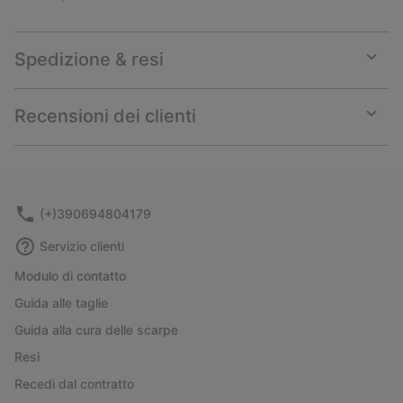
Spedizione & resi
Expan
or
collap
Recensioni dei clienti
sectio
Expan
or
collap
sectio
(+)390694804179
Servizio clienti
Modulo di contatto
Guida alle taglie
Guida alla cura delle scarpe
Resi
Recedi dal contratto