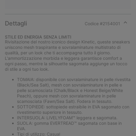
Dettagli
Codice #
2154001
Expan
or
STILE ED ENERGIA SENZA LIMITI
collap
Rivisitazione del nostro iconico design Kinetic, queste sneakers
sectio
uniscono mesh traspirante e sovralaminature multistrato di
qualità, per un look che ti accompagna tutto il giorno.
L'ammortizzazione morbida e leggera garantisce comfort a
ogni passo, mentre la silhouette sagomata aggiunge un tocco
di stile a ogni tuo look.
TOMAIA: disponibile con sovralaminature in pelle rivestita
(Black/Sea Salt), mesh con sovralaminature in pelle e
pelle scamosciata (Chalk/Black e Honest Beige/White
Peach), oppure mesh con sovralaminature in pelle
scamosciata (Fawn/Sea Salt). Fodera in tessuto.
SOTTOPIEDE: sottopiede estraibile in EVA sagomato con
rivestimento superiore in tessuto.
INTERSUOLA: LIVELYFOAM™ leggera e sagomata.
SUOLA: gomma EVERTREAD™ sagomata con base in
EVA.
Tipi di utilizzo: Casual