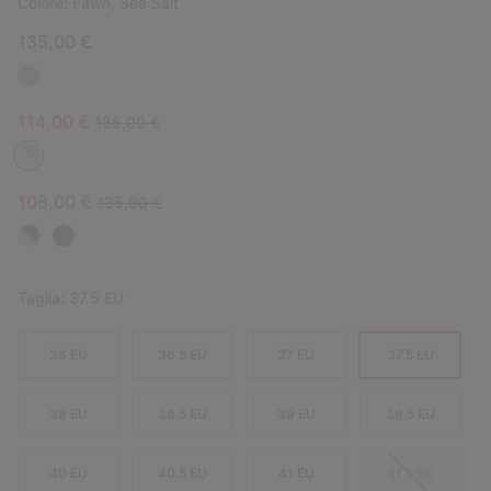
Colore:
Fawn, Sea Salt
135,00 €
Sale price:
Regular price:
114,00 €
135,00 €
Sale price:
Regular price:
108,00 €
135,00 €
Taglia:
37.5 EU
36 EU
36.5 EU
37 EU
37.5 EU
38 EU
38.5 EU
39 EU
39.5 EU
40 EU
40.5 EU
41 EU
41.5 EU