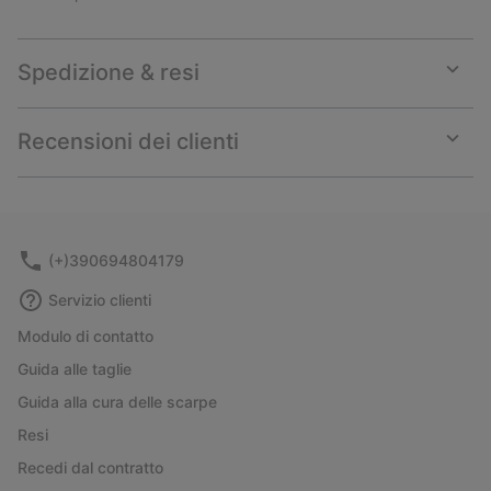
Spedizione & resi
Expan
or
collap
Recensioni dei clienti
sectio
Expan
or
collap
sectio
(+)390694804179
Servizio clienti
Modulo di contatto
Guida alle taglie
Guida alla cura delle scarpe
Resi
Recedi dal contratto