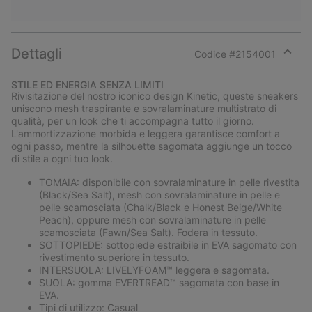
Dettagli
Codice #
2154001
Expan
or
STILE ED ENERGIA SENZA LIMITI
collap
Rivisitazione del nostro iconico design Kinetic, queste sneakers
sectio
uniscono mesh traspirante e sovralaminature multistrato di
qualità, per un look che ti accompagna tutto il giorno.
L'ammortizzazione morbida e leggera garantisce comfort a
ogni passo, mentre la silhouette sagomata aggiunge un tocco
di stile a ogni tuo look.
TOMAIA: disponibile con sovralaminature in pelle rivestita
(Black/Sea Salt), mesh con sovralaminature in pelle e
pelle scamosciata (Chalk/Black e Honest Beige/White
Peach), oppure mesh con sovralaminature in pelle
scamosciata (Fawn/Sea Salt). Fodera in tessuto.
SOTTOPIEDE: sottopiede estraibile in EVA sagomato con
rivestimento superiore in tessuto.
INTERSUOLA: LIVELYFOAM™ leggera e sagomata.
SUOLA: gomma EVERTREAD™ sagomata con base in
EVA.
Tipi di utilizzo: Casual