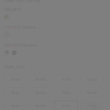
Colore:
Fawn, Sea Salt
135,00 €
Sale price:
Regular price:
114,00 €
135,00 €
Sale price:
Regular price:
108,00 €
135,00 €
Taglia:
41 EU
36 EU
36.5 EU
37 EU
37.5 EU
38 EU
38.5 EU
39 EU
39.5 EU
40 EU
40.5 EU
41 EU
41.5 EU