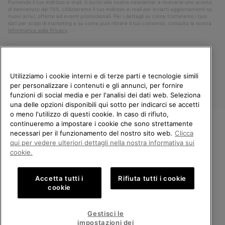
Fornendo il tuo indirizzo e-mail, ti iscrivi alla nostra newsletter e riceverai uno sconto
di benvenuto del 15%. Utilizzeremo il tuo indirizzo e-mail per inviarti aggiornamenti su
nuovi arrivi, offerte ed eventi promozionali. Per i dettagli su come tratteremo i tuoi
dati per scopi di marketing e su come puoi ritirare il tuo consenso, consulta la nostra
Informativa sulla Privacy
.
Utilizziamo i cookie interni e di terze parti e tecnologie simili
per personalizzare i contenuti e gli annunci, per fornire
funzioni di social media e per l'analisi dei dati web. Seleziona
una delle opzioni disponibili qui sotto per indicarci se accetti
o meno l'utilizzo di questi cookie. In caso di rifiuto,
continueremo a impostare i cookie che sono strettamente
Italia
necessari per il funzionamento del nostro sito web.
Clicca
BENVENUTO/A IN SOREL.
qui per vedere ulteriori dettagli nella nostra informativa sui
©
2026
Columbia Sportswear Company. Avenue des Morgines, 12 1213
SELEZIONA IL TUO PAESE DI
Petit-Lancy Switzerland. Tutti i diritti riservati.
cookie.
SPEDIZIONE.
Politica sulla privacy
Termini di utilizzo
Accetta tutti i
Rifiuta tutti i cookie
Shopping online disponibile
Condizioni Generali di Vendita
Garanzia
Cookies
Impressum
cookie
Public CBCR
United States
Shoppi
Gestisci le
online
impostazioni dei
Servizio clienti: Lun. - Ven. 9:00 - 13:00 & 14:00 - 18:00