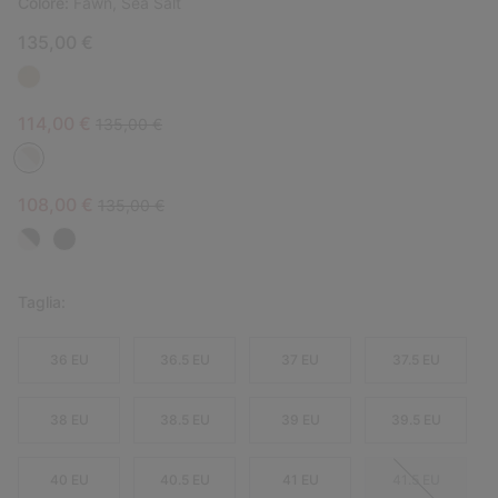
Colore:
Fawn, Sea Salt
135,00 €
Sale price:
Regular price:
114,00 €
135,00 €
Sale price:
Regular price:
108,00 €
135,00 €
Taglia:
36 EU
36.5 EU
37 EU
37.5 EU
38 EU
38.5 EU
39 EU
39.5 EU
40 EU
40.5 EU
41 EU
41.5 EU