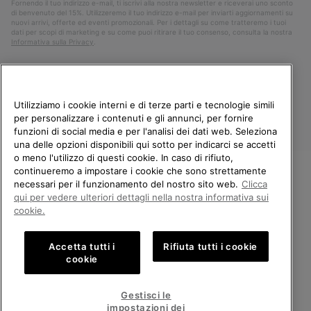
Fornendo il tuo indirizzo e-mail, ti iscrivi alla nostra newsletter e riceverai uno sconto
di benvenuto del 15%. Utilizzeremo il tuo indirizzo e-mail per inviarti aggiornamenti su
nuovi arrivi, offerte ed eventi promozionali. Per i dettagli su come tratteremo i tuoi
dati per scopi di marketing e su come puoi ritirare il tuo consenso, consulta la nostra
Informativa sulla Privacy
.
Utilizziamo i cookie interni e di terze parti e tecnologie simili
per personalizzare i contenuti e gli annunci, per fornire
funzioni di social media e per l'analisi dei dati web. Seleziona
una delle opzioni disponibili qui sotto per indicarci se accetti
o meno l'utilizzo di questi cookie. In caso di rifiuto,
continueremo a impostare i cookie che sono strettamente
Italia
necessari per il funzionamento del nostro sito web.
Clicca
BENVENUTO/A IN SOREL.
qui per vedere ulteriori dettagli nella nostra informativa sui
©
2026
Columbia Sportswear Company. Avenue des Morgines, 12 1213
SELEZIONA IL TUO PAESE DI
Petit-Lancy Switzerland. Tutti i diritti riservati.
cookie.
SPEDIZIONE.
Politica sulla privacy
Termini di utilizzo
Accetta tutti i
Rifiuta tutti i cookie
Shopping online disponibile
Condizioni Generali di Vendita
Garanzia
Cookies
Impressum
cookie
Public CBCR
United States
Shoppi
Gestisci le
online
impostazioni dei
Servizio clienti: Lun. - Ven. 9:00 - 13:00 & 14:00 - 18:00