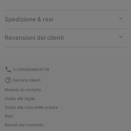
Spedizione & resi
Expan
or
collap
Recensioni dei clienti
sectio
Expan
or
collap
sectio
(+)390694804179
Servizio clienti
Modulo di contatto
Guida alle taglie
Guida alla cura delle scarpe
Resi
Recedi dal contratto