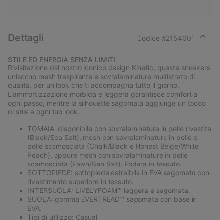
Dettagli
Codice #
2154001
Expan
or
STILE ED ENERGIA SENZA LIMITI
collap
Rivisitazione del nostro iconico design Kinetic, queste sneakers
sectio
uniscono mesh traspirante e sovralaminature multistrato di
qualità, per un look che ti accompagna tutto il giorno.
L'ammortizzazione morbida e leggera garantisce comfort a
ogni passo, mentre la silhouette sagomata aggiunge un tocco
di stile a ogni tuo look.
TOMAIA: disponibile con sovralaminature in pelle rivestita
(Black/Sea Salt), mesh con sovralaminature in pelle e
pelle scamosciata (Chalk/Black e Honest Beige/White
Peach), oppure mesh con sovralaminature in pelle
scamosciata (Fawn/Sea Salt). Fodera in tessuto.
SOTTOPIEDE: sottopiede estraibile in EVA sagomato con
rivestimento superiore in tessuto.
INTERSUOLA: LIVELYFOAM™ leggera e sagomata.
SUOLA: gomma EVERTREAD™ sagomata con base in
EVA.
Tipi di utilizzo: Casual