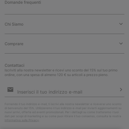
Domande frequenti
Chi Siamo
Comprare
Contattaci
Iscriviti alla nostra newsletter e ricevi uno sconto del 15% sul tuo primo
ordine, con una spesa di almeno 120 € su articoli a prezzo pieno.
Iscrizione
e-
mail
Iscri
Fornendo il tuo indirizzo e-mail, ti iscrivi alla nostra newsletter e riceverai uno sconto
di benvenuto del 15%. Utilizzeremo il tuo indirizzo e-mail per inviarti aggiornamenti su
nuovi arrivi, offerte ed eventi promozionali. Per i dettagli su come tratteremo i tuoi
dati per scopi di marketing e su come puoi ritirare il tuo consenso, consulta la nostra
Informativa sulla Privacy
.