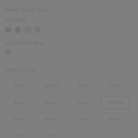
Colore:
Quarry, Black
155,00 €
Sale price:
Regular price:
93,00 €
155,00 €
Taglia:
39.5 EU
36 EU
36.5 EU
37 EU
37.5 EU
38 EU
38.5 EU
39 EU
39.5 EU
40 EU
40.5 EU
41 EU
41.5 EU
42 EU
43 EU