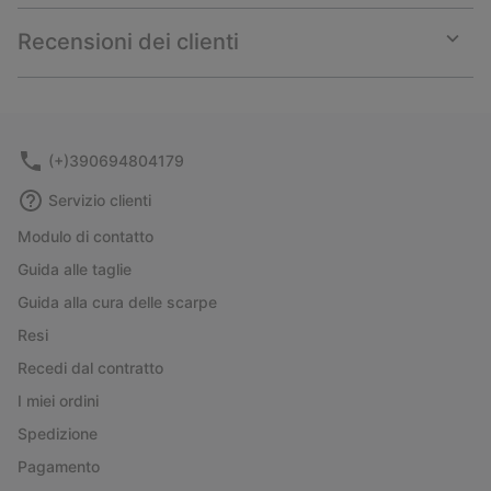
or
collap
Recensioni dei clienti
sectio
Expan
or
collap
sectio
(+)390694804179
Servizio clienti
Modulo di contatto
Guida alle taglie
Guida alla cura delle scarpe
Resi
Recedi dal contratto
I miei ordini
Spedizione
Pagamento