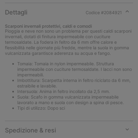
Dettagli
Codice #
2084921
Expan
or
Scarponi invernali protettivi, caldi e comodi
collap
Pioggia e neve non sono un problema per questi caldi scarponi
sectio
invernali, dotati di finitura impermeabile con cuciture
termosaldate. La fodera in feltro da 6 mm offre calore e
flessibilità nelle giornate più fredde, mentre la suola in gomma
vulcanizzata garantisce aderenza su acqua e fango.
Tomaia: Tomaia in nylon impermeabile. Struttura
impermeabile con cuciture termosaldate. I lacci non sono
impermeabili.
Imbottitura: Scarpetta interna in feltro riciclato da 6 mm,
estraibile e lavabile.
Intersuola: Anima in feltro incollato da 2,5 mm.
Suola: Scafo in gomma vulcanizzata impermeabile
lavorato a mano e suola con design a spina di pesce.
Tipi di utilizzo: Dopo sci
Spedizione & resi
Expan