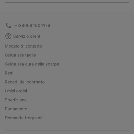
or
collap
sectio
(+)390694804179
Servizio clienti
Modulo di contatto
Guida alle taglie
Guida alla cura delle scarpe
Resi
Recedi dal contratto
I miei ordini
Spedizione
Pagamento
Domande frequenti