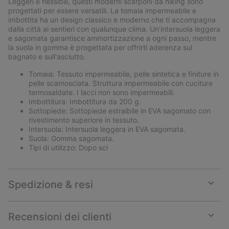
Leggeri e flessibili, questi moderni scarponi da hiking sono
sectio
progettati per essere versatili. La tomaia impermeabile e
imbottita ha un design classico e moderno che ti accompagna
dalla città ai sentieri con qualunque clima. Un’intersuola leggera
e sagomata garantisce ammortizzazione a ogni passo, mentre
la suola in gomma è progettata per offrirti aderenza sul
bagnato e sull'asciutto.
Tomaia: Tessuto impermeabile, pelle sintetica e finiture in
pelle scamosciata. Struttura impermeabile con cuciture
termosaldate. I lacci non sono impermeabili.
Imbottitura: Imbottitura da 200 g.
Sottopiede: Sottopiede estraibile in EVA sagomato con
rivestimento superiore in tessuto.
Intersuola: Intersuola leggera in EVA sagomata.
Suola: Gomma sagomata.
Tipi di utilizzo: Dopo sci
Spedizione & resi
Expan
or
collap
Recensioni dei clienti
sectio
Expan