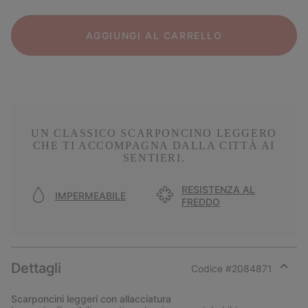
AGGIUNGI AL CARRELLO
UN CLASSICO SCARPONCINO LEGGERO
CHE TI ACCOMPAGNA DALLA CITTÀ AI
SENTIERI.
RESISTENZA AL
IMPERMEABILE
FREDDO
Dettagli
Codice #
2084871
Expan
or
Scarponcini leggeri con allacciatura
collap