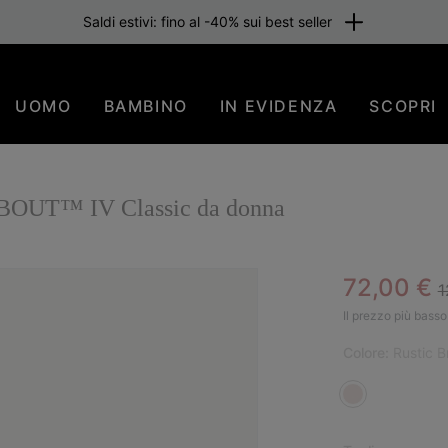
Saldi estivi: fino al -40% sui best seller
UOMO
BAMBINO
IN EVIDENZA
SCOPRI
ABOUT™ IV Classic da donna
R
Sale pric
72,00 €
1
SAL
Il prezzo più basso 
Colore:
Rustic 