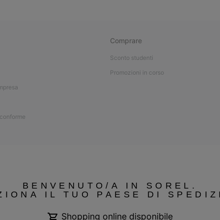
Comprare
Sconto studenti
Promozioni in corso
impresa
 conforme
BENVENUTO/A IN SOREL.
ZIONA IL TUO PAESE DI SPEDIZ
Shopping online disponibile