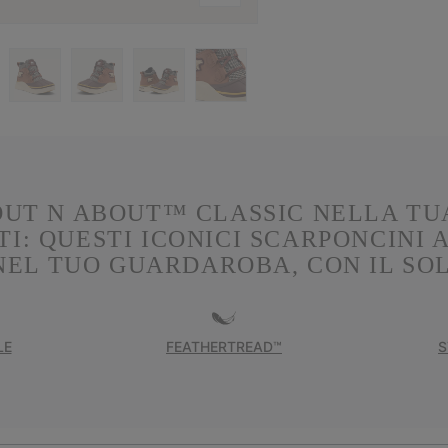
OUT N ABOUT™ CLASSIC NELLA TU
I: QUESTI ICONICI SCARPONCINI
EL TUO GUARDAROBA, CON IL SOLE
LE
FEATHERTREAD™
S