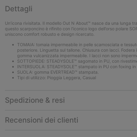
Dettagli
Un’icona rivisitata. Il modello Out N About™ nasce da una lunga trad
questo scarponcino è rifinito con l’iconico logo dell’orso polare S
uniscono comfort robusto e design ricercato.
TOMAIA: tomaia impermeabile in pelle scamosciata e tessuto 
posteriore. Linguetta sul tallone. Chiusura con lacci. Fodera i
gomma vulcanizzata impermeabile. I lacci non sono imperme
SOTTOPIEDE: STEADYSOLE™ sagomato in PU, con rivestimen
INTERSUOLA: STEADYSOLE™ stampato in PU con foxing in 
SUOLA: gomma EVERTREAD™ stampata.
Tipi di utilizzo: Pioggia Leggera, Casual
Spedizione & resi
Recensioni dei clienti