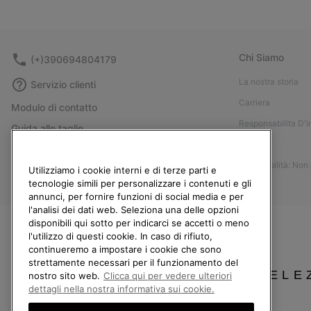
Chi Siamo
(+)390694804179
La nostra storia
Servizio clienti
Carriera
Modulo di contatto
Responsabilita D'
Guida alle taglie
Stampa
Guida alla cura delle scarpe
Accessibilità: Non
Resi
Utilizziamo i cookie interni e di terze parti e
tecnologie simili per personalizzare i contenuti e gli
Recedi dal contratto
annunci, per fornire funzioni di social media e per
l'analisi dei dati web. Seleziona una delle opzioni
I miei ordini
disponibili qui sotto per indicarci se accetti o meno
Spedizione
l'utilizzo di questi cookie. In caso di rifiuto,
continueremo a impostare i cookie che sono
Pagamento
strettamente necessari per il funzionamento del
SELE
Domande frequenti
nostro sito web.
Clicca qui per vedere ulteriori
dettagli nella nostra informativa sui cookie.