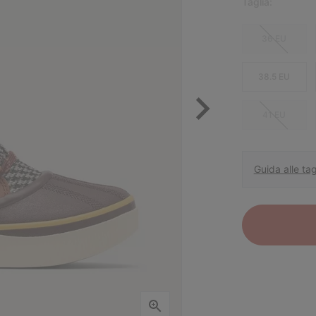
Taglia:
36 EU
38.5 EU
41 EU
Guida alle tag