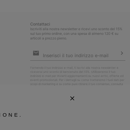
sectio
Contattaci
Iscriviti alla nostra newsletter e ricevi uno sconto del 15%
sul tuo primo ordine, con una spesa di almeno 120 € su
articoli a prezzo pieno.
Iscrizione
e-
mail
Iscri
Fornendo il tuo indirizzo e-mail, ti iscrivi alla nostra newsletter e
riceverai uno sconto di benvenuto del 15%. Utilizzeremo il tuo
indirizzo e-mail per inviarti aggiornamenti su nuovi arrivi, offerte ed
eventi promozionali. Per i dettagli su come tratteremo i tuoi dati per
scopi di marketing e su come puoi ritirare il tuo consenso, consulta
la nostra
Informativa sulla Privacy
.
IONE.