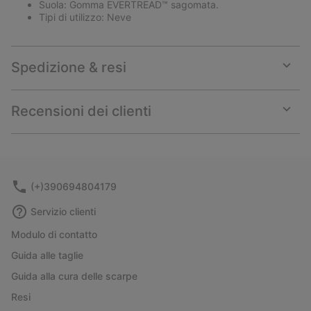
Suola: Gomma EVERTREAD™ sagomata.
Tipi di utilizzo: Neve
Spedizione & resi
Expan
or
collap
Recensioni dei clienti
sectio
Expan
or
collap
sectio
(+)390694804179
Servizio clienti
Modulo di contatto
Guida alle taglie
Guida alla cura delle scarpe
Resi