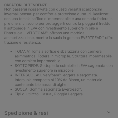
or
CREATORI DI TENDENZE
collap
Non passerai inosservata con questi versatili scarponcini
sectio
invernali pensati per comfort e protezione duraturi. Realizzati
con una tomaia soffice e impermeabile e una comoda fodera in
pile che si uniscono per proteggerti contro la pioggia il freddo.
Il sottopiede in EVA con rivestimento superiore in pile e
l’intersuola LIVELYFOAM™ offrono una morbida
ammortizzazione, mentre la suola in gomma EVERTREAD™ offre
trazione e resistenza.
TOMAIA: Tomaia soffice e sbarazzina con cerniera
asimmetrica. Fodera in micropile. Struttura impermeabile
con cerniera impermeabile
SOTTOPIEDE: Sottopiede estraibile in EVA sagomata con
rivestimento superiore in micropile.
INTERSUOLA: Livelyfoam™ leggera e sagomata.
Intersuola composta al 10% da Bloom, un materiale
contenente biomassa di alghe.
SUOLA: Gomma sagomata Evertread™.
Tipi di utilizzo: Casual, Pioggia Leggera
Spedizione & resi
Expan