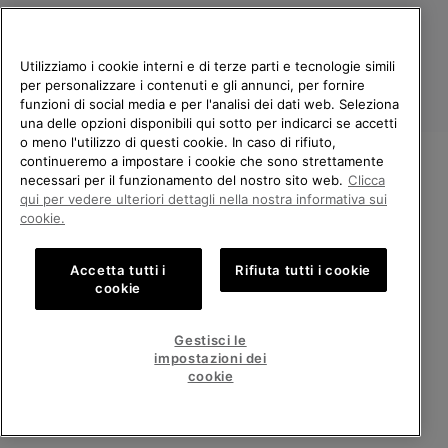
Utilizziamo i cookie interni e di terze parti e tecnologie simili
per personalizzare i contenuti e gli annunci, per fornire
funzioni di social media e per l'analisi dei dati web. Seleziona
una delle opzioni disponibili qui sotto per indicarci se accetti
o meno l'utilizzo di questi cookie. In caso di rifiuto,
continueremo a impostare i cookie che sono strettamente
Italia
necessari per il funzionamento del nostro sito web.
Clicca
BENVENUTO/A IN SOREL.
qui per vedere ulteriori dettagli nella nostra informativa sui
©
2026
Columbia Sportswear Company. Avenue des Morgines, 12 1213
SELEZIONA IL TUO PAESE DI
Petit-Lancy Switzerland. Tutti i diritti riservati.
cookie.
SPEDIZIONE.
Politica sulla privacy
Termini di utilizzo
Accetta tutti i
Rifiuta tutti i cookie
Shopping online disponibile
Condizioni Generali di Vendita
Garanzia
Cookies
Impressum
cookie
Public CBCR
United States
Shoppi
Gestisci le
online
impostazioni dei
Servizio clienti: Lun. - Ven. 9:00 - 13:00 & 14:00 - 18:00
disponib
Italy
Italia
Shoppi
(+)390694804179
cookie
online
disponib
VISUALIZZA TUTTI I PAESI