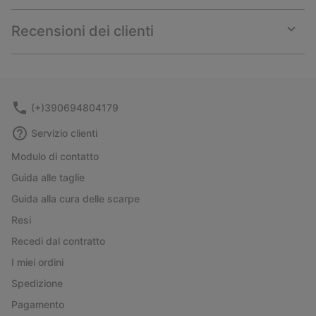
or
collap
Recensioni dei clienti
sectio
Expan
or
collap
sectio
(+)390694804179
Servizio clienti
Modulo di contatto
Guida alle taglie
Guida alla cura delle scarpe
Resi
Recedi dal contratto
I miei ordini
Spedizione
Pagamento