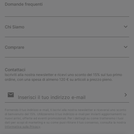
Domande frequenti
Chi Siamo
Comprare
Contattaci
Iscriviti alla nostra newsletter e ricevi uno sconto del 15% sul tuo primo
ordine, con una spesa di almeno 120 € su articoli a prezzo pieno.
Iscrizione
e-
mail
Iscri
Fornendo il tuo indirizzo e-mail, ti iscrivi alla nostra newsletter e riceverai uno sconto
di benvenuto del 15%. Utilizzeremo il tuo indirizzo e-mail per inviarti aggiornamenti su
nuovi arrivi, offerte ed eventi promozionali. Per i dettagli su come tratteremo i tuoi
dati per scopi di marketing e su come puoi ritirare il tuo consenso, consulta la nostra
Informativa sulla Privacy
.