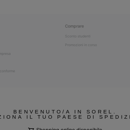
Comprare
Sconto studenti
Promozioni in corso
impresa
 conforme
BENVENUTO/A IN SOREL.
ZIONA IL TUO PAESE DI SPEDIZ
Shopping online disponibile