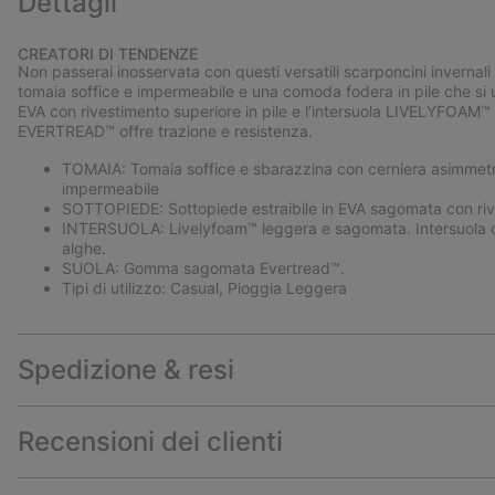
Dettagli
CREATORI DI TENDENZE
Non passerai inosservata con questi versatili scarponcini invernali
tomaia soffice e impermeabile e una comoda fodera in pile che si un
EVA con rivestimento superiore in pile e l’intersuola LIVELYFOAM
EVERTREAD™ offre trazione e resistenza.
TOMAIA: Tomaia soffice e sbarazzina con cerniera asimmetri
impermeabile
SOTTOPIEDE: Sottopiede estraibile in EVA sagomata con rive
INTERSUOLA: Livelyfoam™ leggera e sagomata. Intersuola c
alghe.
SUOLA: Gomma sagomata Evertread™.
Tipi di utilizzo: Casual, Pioggia Leggera
Spedizione & resi
Recensioni dei clienti