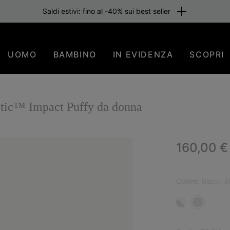
Saldi estivi: fino al -40% sui best seller
UOMO
BAMBINO
IN EVIDENZA
SCOPRI
etic™ Impact Puffy da donna
Regular p
160,00 €
Colore:
Black, B