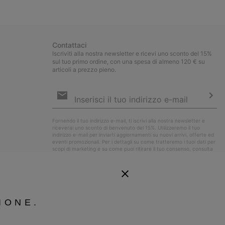
collap
sectio
Contattaci
Iscriviti alla nostra newsletter e ricevi uno sconto del 15%
sul tuo primo ordine, con una spesa di almeno 120 € su
articoli a prezzo pieno.
Iscrizione
e-
mail
Iscri
Fornendo il tuo indirizzo e-mail, ti iscrivi alla nostra newsletter e
riceverai uno sconto di benvenuto del 15%. Utilizzeremo il tuo
indirizzo e-mail per inviarti aggiornamenti su nuovi arrivi, offerte ed
eventi promozionali. Per i dettagli su come tratteremo i tuoi dati per
scopi di marketing e su come puoi ritirare il tuo consenso, consulta
la nostra
Informativa sulla Privacy
.
IONE.