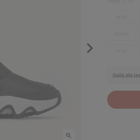
Taglia:
37 EU
36 EU
38.5 EU
41 EU
Guida alle tag