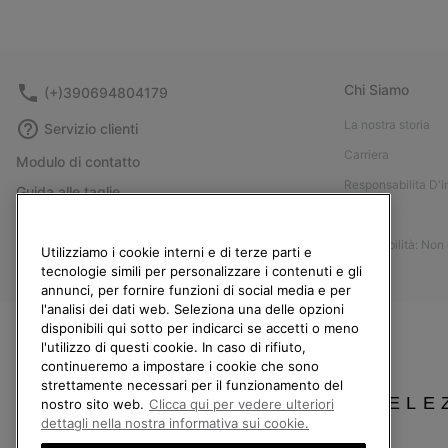
Chi Siamo
(+)390694804179
La nostra storia
Servizio clienti
Carriera
Modulo di contatto
Responsabilita D'
Guida alle taglie
Stampa
Guida alla cura delle scarpe
Accessibilità: Non
Resi
Utilizziamo i cookie interni e di terze parti e
tecnologie simili per personalizzare i contenuti e gli
Recedi dal contratto
annunci, per fornire funzioni di social media e per
l'analisi dei dati web. Seleziona una delle opzioni
I miei ordini
disponibili qui sotto per indicarci se accetti o meno
Spedizione
l'utilizzo di questi cookie. In caso di rifiuto,
continueremo a impostare i cookie che sono
Pagamento
strettamente necessari per il funzionamento del
SELE
Domande frequenti
nostro sito web.
Clicca qui per vedere ulteriori
dettagli nella nostra informativa sui cookie.