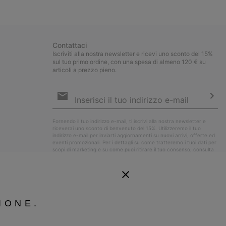
collap
sectio
Contattaci
Iscriviti alla nostra newsletter e ricevi uno sconto del 15%
sul tuo primo ordine, con una spesa di almeno 120 € su
articoli a prezzo pieno.
Iscrizione
e-
mail
Iscri
Fornendo il tuo indirizzo e-mail, ti iscrivi alla nostra newsletter e
riceverai uno sconto di benvenuto del 15%. Utilizzeremo il tuo
indirizzo e-mail per inviarti aggiornamenti su nuovi arrivi, offerte ed
eventi promozionali. Per i dettagli su come tratteremo i tuoi dati per
scopi di marketing e su come puoi ritirare il tuo consenso, consulta
la nostra
Informativa sulla Privacy
.
IONE.