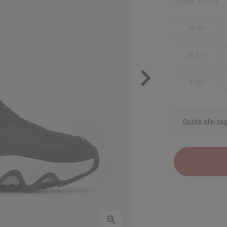
Taglia:
42 EU
36 EU
38.5 EU
41 EU
Guida alle tag