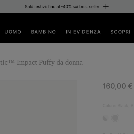
Saldi estivi: fino al -40% sui best seller
UOMO
BAMBINO
IN EVIDENZA
SCOPRI
etic™ Impact Puffy da donna
Regular p
160,00 €
Colore:
Black, B