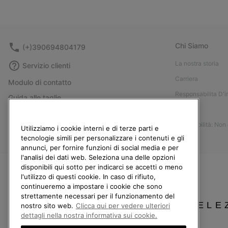
Chi Siamo
(+)390694804179
La nostra storia
Servizio clienti
Carriera
Modulo di contatto
Responsabilita D'
Guida alle taglie
Stampa
Guida alla cura delle scarpe
Accessibilità: Non
Resi
Utilizziamo i cookie interni e di terze parti e
tecnologie simili per personalizzare i contenuti e gli
Recedi dal contratto
annunci, per fornire funzioni di social media e per
l'analisi dei dati web. Seleziona una delle opzioni
I miei ordini
disponibili qui sotto per indicarci se accetti o meno
Spedizione
l'utilizzo di questi cookie. In caso di rifiuto,
continueremo a impostare i cookie che sono
Pagamento
strettamente necessari per il funzionamento del
SELE
Domande frequenti
nostro sito web.
Clicca qui per vedere ulteriori
dettagli nella nostra informativa sui cookie.