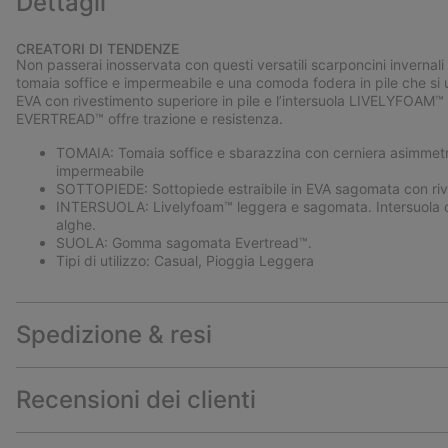
Dettagli
CREATORI DI TENDENZE
Non passerai inosservata con questi versatili scarponcini invernali
tomaia soffice e impermeabile e una comoda fodera in pile che si un
EVA con rivestimento superiore in pile e l’intersuola LIVELYFOAM
EVERTREAD™ offre trazione e resistenza.
TOMAIA: Tomaia soffice e sbarazzina con cerniera asimmetri
impermeabile
SOTTOPIEDE: Sottopiede estraibile in EVA sagomata con rive
INTERSUOLA: Livelyfoam™ leggera e sagomata. Intersuola c
alghe.
SUOLA: Gomma sagomata Evertread™.
Tipi di utilizzo: Casual, Pioggia Leggera
Spedizione & resi
Recensioni dei clienti