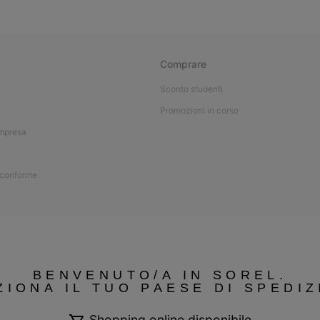
Comprare
Sconto studenti
Promozioni in corso
impresa
 conforme
BENVENUTO/A IN SOREL.
ZIONA IL TUO PAESE DI SPEDIZ
Shopping online disponibile