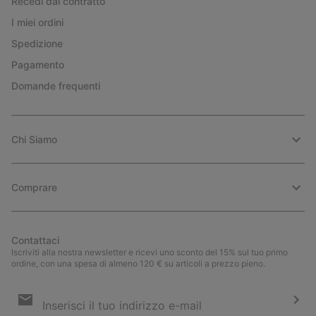
Recedi dal contratto
I miei ordini
Spedizione
Pagamento
Domande frequenti
Chi Siamo
Comprare
Contattaci
Iscriviti alla nostra newsletter e ricevi uno sconto del 15% sul tuo primo
ordine, con una spesa di almeno 120 € su articoli a prezzo pieno.
Iscrizione
e-
mail
Iscri