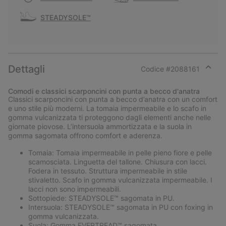
STEADYSOLE™
Dettagli
Codice #
2088161
Expan
or
Comodi e classici scarponcini con punta a becco d'anatra
collap
Classici scarponcini con punta a becco d’anatra con un comfort
sectio
e uno stile più moderni. La tomaia impermeabile e lo scafo in
gomma vulcanizzata ti proteggono dagli elementi anche nelle
giornate piovose. L’intersuola ammortizzata e la suola in
gomma sagomata offrono comfort e aderenza.
Tomaia: Tomaia impermeabile in pelle pieno fiore e pelle
scamosciata. Linguetta del tallone. Chiusura con lacci.
Fodera in tessuto. Struttura impermeabile in stile
stivaletto. Scafo in gomma vulcanizzata impermeabile. I
lacci non sono impermeabili.
Sottopiede: STEADYSOLE™ sagomata in PU.
Intersuola: STEADYSOLE™ sagomata in PU con foxing in
gomma vulcanizzata.
Suola: Gomma EVERTREAD™ sagomata.