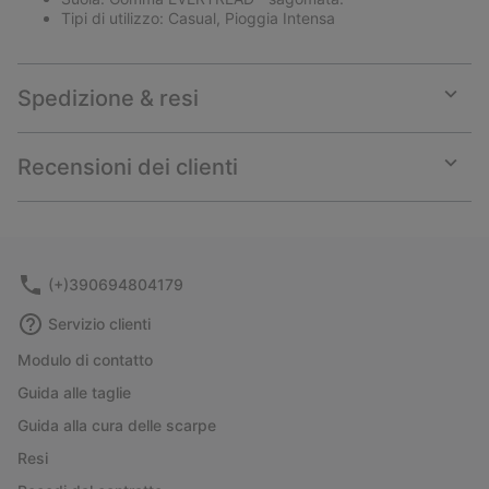
Tipi di utilizzo: Casual, Pioggia Intensa
Spedizione & resi
Expan
or
collap
Recensioni dei clienti
sectio
Expan
or
collap
sectio
(+)390694804179
Servizio clienti
Modulo di contatto
Guida alle taglie
Guida alla cura delle scarpe
Resi