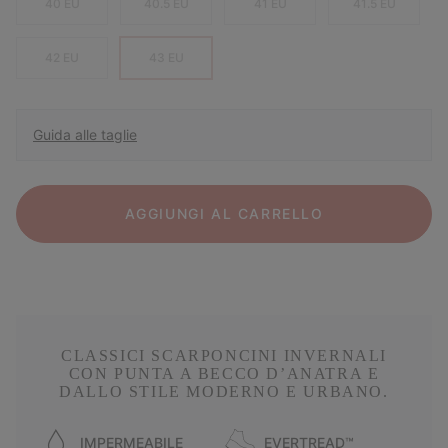
40 EU
40.5 EU
41 EU
41.5 EU
42 EU
43 EU
Guida alle taglie
AGGIUNGI AL CARRELLO
CLASSICI SCARPONCINI INVERNALI
CON PUNTA A BECCO D’ANATRA E
DALLO STILE MODERNO E URBANO.
IMPERMEABILE
EVERTREAD™