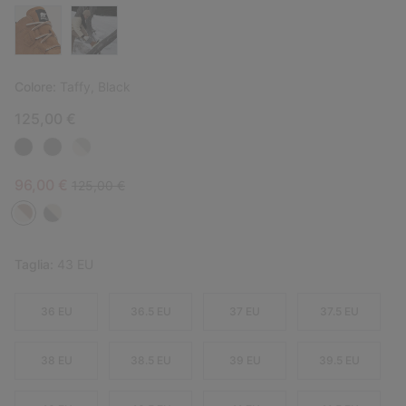
Colore:
Taffy, Black
125,00 €
Sale price:
Regular price:
96,00 €
125,00 €
Taglia:
43 EU
36 EU
36.5 EU
37 EU
37.5 EU
38 EU
38.5 EU
39 EU
39.5 EU