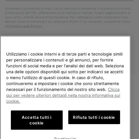
Fornendo il tuo indirizzo e-mail, ti iscrivi alla nostra newsletter e riceverai uno sconto
di benvenuto del 15%. Utilizzeremo il tuo indirizzo e-mail per inviarti aggiornamenti su
nuovi arrivi, offerte ed eventi promozionali. Per i dettagli su come tratteremo i tuoi
dati per scopi di marketing e su come puoi ritirare il tuo consenso, consulta la nostra
Informativa sulla Privacy
.
Utilizziamo i cookie interni e di terze parti e tecnologie simili
per personalizzare i contenuti e gli annunci, per fornire
funzioni di social media e per l'analisi dei dati web. Seleziona
una delle opzioni disponibili qui sotto per indicarci se accetti
o meno l'utilizzo di questi cookie. In caso di rifiuto,
continueremo a impostare i cookie che sono strettamente
Italia
necessari per il funzionamento del nostro sito web.
Clicca
BENVENUTO/A IN SOREL.
qui per vedere ulteriori dettagli nella nostra informativa sui
©
2026
Columbia Sportswear Company. Avenue des Morgines, 12 1213
SELEZIONA IL TUO PAESE DI
cookie.
Petit-Lancy Switzerland. Tutti i diritti riservati.
SPEDIZIONE.
Politica sulla privacy
Termini di utilizzo
Accetta tutti i
Rifiuta tutti i cookie
Shopping online disponibile
Condizioni Generali di Vendita
Garanzia
Cookies
Impressum
cookie
Public CBCR
United States
Shoppi