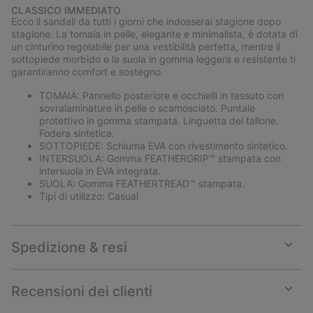
or
CLASSICO IMMEDIATO
collap
Ecco il sandali da tutti i giorni che indosserai stagione dopo
sectio
stagione. La tomaia in pelle, elegante e minimalista, è dotata di
un cinturino regolabile per una vestibilità perfetta, mentre il
sottopiede morbido e la suola in gomma leggera e resistente ti
garantiranno comfort e sostegno.
TOMAIA: Pannello posteriore e occhielli in tessuto con
sovralaminature in pelle o scamosciato. Puntale
protettivo in gomma stampata. Linguetta del tallone.
Fodera sintetica.
SOTTOPIEDE: Schiuma EVA con rivestimento sintetico.
INTERSUOLA: Gomma FEATHERGRIP™ stampata con
intersuola in EVA integrata.
SUOLA: Gomma FEATHERTREAD™ stampata.
Tipi di utilizzo: Casual
Spedizione & resi
Expan
or
collap
Recensioni dei clienti
sectio
Expan