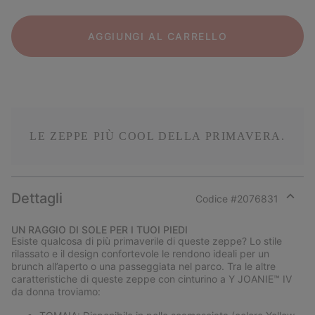
AGGIUNGI AL CARRELLO
LE ZEPPE PIÙ COOL DELLA PRIMAVERA.
Dettagli
Codice #
2076831
Expan
or
UN RAGGIO DI SOLE PER I TUOI PIEDI
collap
Esiste qualcosa di più primaverile di queste zeppe? Lo stile
sectio
rilassato e il design confortevole le rendono ideali per un
brunch all’aperto o una passeggiata nel parco. Tra le altre
caratteristiche di queste zeppe con cinturino a Y JOANIE™ IV
da donna troviamo: