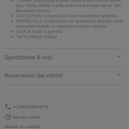
TOMAIA: Disponibile in pelle scamosciata (colore Yellow
Ray, Honey White) e pelle pieno fiore (colore Velvet Tan,
Blackened Brown).
SOTTOPIEDE: schiuma EVA con rivestimento sintetico.
INTERSUOLA: Costruzione con guardolo e dettagli cuciti.
Intersuola rivestita in materiale sintetico operato.
SUOLA: Suola in gomma.
Tipi di utilizzo: Casual
Spedizione & resi
Expan
or
collap
Recensioni dei clienti
sectio
Expan
or
collap
sectio
(+)390694804179
Servizio clienti
Modulo di contatto