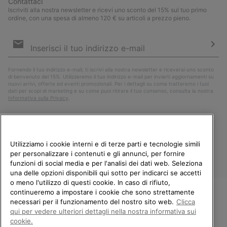
Contattaci
Iscriviti alla nostra newsletter e ricevi uno sconto del 15% sul tuo primo
ordine, con una spesa di almeno 120 € su articoli a prezzo pieno.
Iscrizione
e-
mail
Iscri
Fornendo il tuo indirizzo e-mail, ti iscrivi alla nostra newsletter e riceverai uno sconto
di benvenuto del 15%. Utilizzeremo il tuo indirizzo e-mail per inviarti aggiornamenti su
nuovi arrivi, offerte ed eventi promozionali. Per i dettagli su come tratteremo i tuoi
dati per scopi di marketing e su come puoi ritirare il tuo consenso, consulta la nostra
Informativa sulla Privacy
.
Utilizziamo i cookie interni e di terze parti e tecnologie simili
per personalizzare i contenuti e gli annunci, per fornire
funzioni di social media e per l'analisi dei dati web. Seleziona
una delle opzioni disponibili qui sotto per indicarci se accetti
o meno l'utilizzo di questi cookie. In caso di rifiuto,
continueremo a impostare i cookie che sono strettamente
Italia
necessari per il funzionamento del nostro sito web.
Clicca
BENVENUTO/A IN SOREL.
qui per vedere ulteriori dettagli nella nostra informativa sui
©
2026
Columbia Sportswear Company. Avenue des Morgines, 12 1213
SELEZIONA IL TUO PAESE DI
Petit-Lancy Switzerland. Tutti i diritti riservati.
cookie.
SPEDIZIONE.