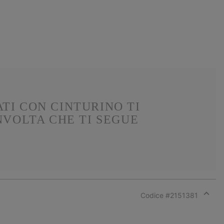
TI CON CINTURINO TI
VOLTA CHE TI SEGUE
Codice #
2151381
Expan
or
collap