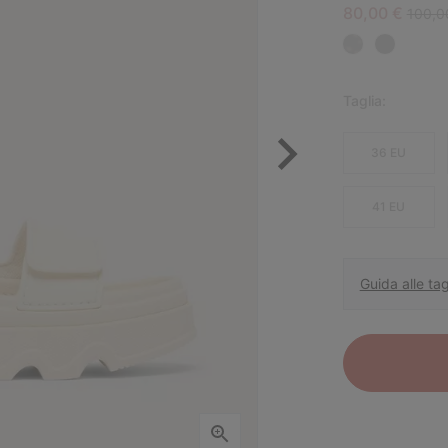
Sale price:
Regula
80,00 €
100,0
Taglia:
36 EU
41 EU
Guida alle tag