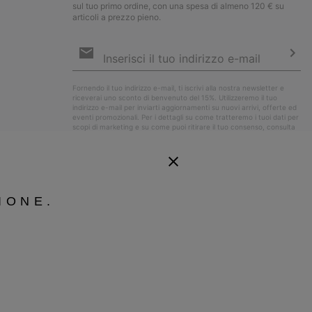
sul tuo primo ordine, con una spesa di almeno 120 € su
articoli a prezzo pieno.
Iscrizione
e-
mail
Iscri
Fornendo il tuo indirizzo e-mail, ti iscrivi alla nostra newsletter e
riceverai uno sconto di benvenuto del 15%. Utilizzeremo il tuo
indirizzo e-mail per inviarti aggiornamenti su nuovi arrivi, offerte ed
eventi promozionali. Per i dettagli su come tratteremo i tuoi dati per
scopi di marketing e su come puoi ritirare il tuo consenso, consulta
la nostra
Informativa sulla Privacy
.
IONE.