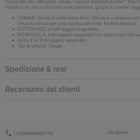
Grazie alla loro silhouette casual, i sandali stampati Kinetic™ Sunch
Portali dove vuoi e abbinali come preferisci, grazie al comfort legg
TOMAIA: tomaia in pelle pieno fiore. Chiusura a strappo con f
chiusura velcro per una calzata aderente. Fodera sintetica.
SOTTOPIEDE: in EVA leggero sagomato.
INTERSUOLA: EVA leggero sagomato con logo in gomma sul 
SUOLA: in EVA leggero sagomato.
Tipi di utilizzo: Casual
Spedizione & resi
Recensioni dei clienti
Chi Siamo
(+)390694804179