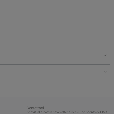
sectio
Expan
or
collap
sectio
Expan
or
collap
sectio
Contattaci
Iscriviti alla nostra newsletter e ricevi uno sconto del 15%