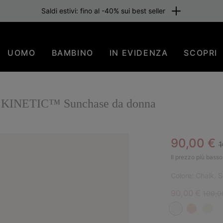
Saldi estivi: fino al -40% sui best seller
UOMO
BAMBINO
IN EVIDENZA
SCOPRI
glia KINETIC™ Sunchase da donna
R
Sale pric
90,00 €
1
PIÙ
Il prezzo più basso 
Colore:
Chalk, S
Sale price:
Regula
90,00 €
100,0