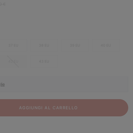
r price:
0 €
37 EU
38 EU
39 EU
40 EU
42 EU
43 EU
lie
AGGIUNGI AL CARRELLO