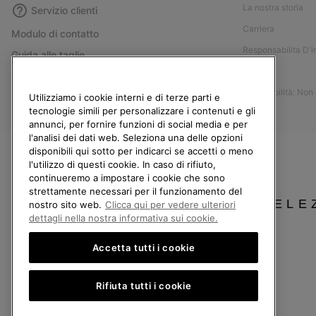
La nostra storia
Servizio clienti
Carriera
Modulo di contatto
Responsabilita D'
Guida alle taglie
Stampa
Guida alla cura delle scarpe
Accessibilità: Non
Resi
Utilizziamo i cookie interni e di terze parti e
tecnologie simili per personalizzare i contenuti e gli
Recedi dal contratto
annunci, per fornire funzioni di social media e per
l'analisi dei dati web. Seleziona una delle opzioni
I miei ordini
disponibili qui sotto per indicarci se accetti o meno
Spedizione
l'utilizzo di questi cookie. In caso di rifiuto,
continueremo a impostare i cookie che sono
Pagamento
strettamente necessari per il funzionamento del
SELE
Domande frequenti
nostro sito web.
Clicca qui per vedere ulteriori
dettagli nella nostra informativa sui cookie.
Accetta tutti i cookie
Italia
Rifiuta tutti i cookie
©
2026
Columbia Sportswear Company. Avenue des Morgines, 12 1213 Petit-Lancy