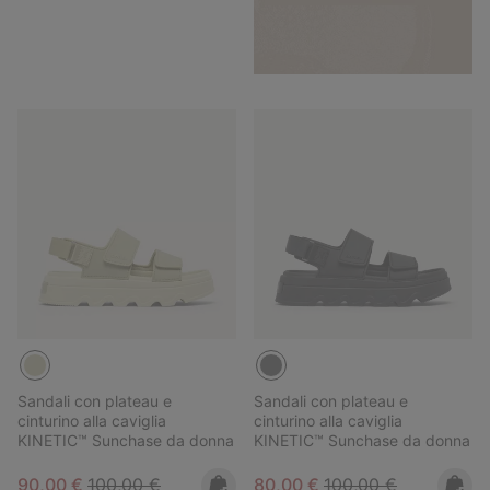
Sandali con plateau e
Sandali con plateau e
cinturino alla caviglia
cinturino alla caviglia
KINETIC™ Sunchase da donna
KINETIC™ Sunchase da donna
Sale price:
Regular price:
Sale price:
Regular price:
90,00 €
100,00 €
80,00 €
100,00 €