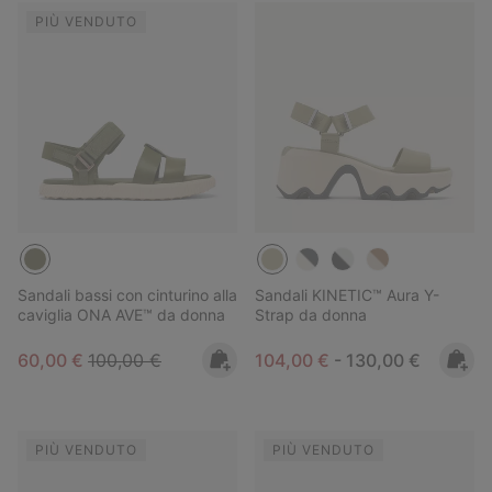
PIÙ VENDUTO
Sandali bassi con cinturino alla
Sandali KINETIC™ Aura Y-
caviglia ONA AVE™ da donna
Strap da donna
Sale price:
Regular price:
Minimum sale price:
Maximum price:
60,00 €
100,00 €
104,00 €
-
130,00 €
PIÙ VENDUTO
PIÙ VENDUTO