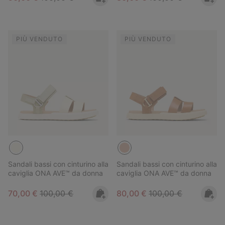
PIÙ VENDUTO
PIÙ VENDUTO
Sandali bassi con cinturino alla
Sandali bassi con cinturino alla
caviglia ONA AVE™ da donna
caviglia ONA AVE™ da donna
Sale price:
Regular price:
Sale price:
Regular price:
70,00 €
100,00 €
80,00 €
100,00 €