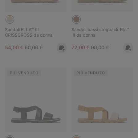
Sandali ELLA™ III
Sandali bassi slingback Ella™
CRISSCROSS da donna
III da donna
Sale price:
Regular price:
Sale price:
Regular price:
54,00 €
90,00 €
72,00 €
90,00 €
PIÙ VENDUTO
PIÙ VENDUTO