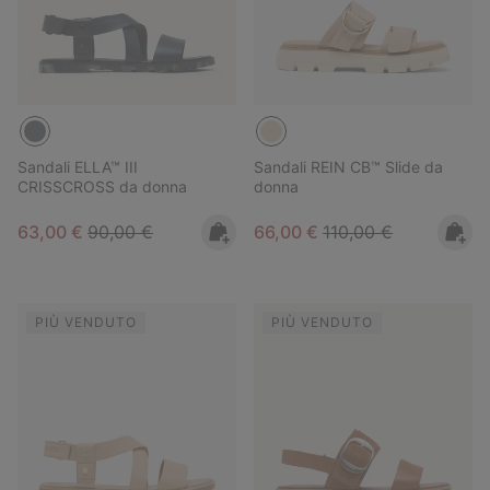
Sandali ELLA™ III
Sandali REIN CB™ Slide da
CRISSCROSS da donna
donna
Sale price:
Regular price:
Sale price:
Regular price:
63,00 €
90,00 €
66,00 €
110,00 €
PIÙ VENDUTO
PIÙ VENDUTO