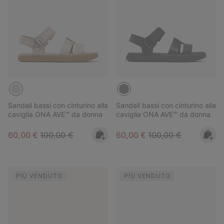
Sandali bassi con cinturino alla
Sandali bassi con cinturino alla
caviglia ONA AVE™ da donna
caviglia ONA AVE™ da donna
Sale price:
Regular price:
Sale price:
Regular price:
60,00 €
100,00 €
60,00 €
100,00 €
PIÙ VENDUTO
PIÙ VENDUTO