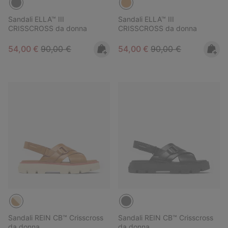
Sandali ELLA™ III
Sandali ELLA™ III
CRISSCROSS da donna
CRISSCROSS da donna
Sale price:
Regular price:
Sale price:
Regular price:
54,00 €
90,00 €
54,00 €
90,00 €
Sandali REIN CB™ Crisscross
Sandali REIN CB™ Crisscross
da donna
da donna