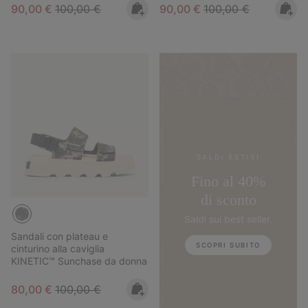
Sale price:
Regular price:
Sale price:
Regular price:
90,00 €
100,00 €
90,00 €
100,00 €
SALDI ESTIVI
Fino al 40%
di sconto
Saldi sui best seller.
Sandali con plateau e
SCOPRI SUBITO
cinturino alla caviglia
KINETIC™ Sunchase da donna
Sale price:
Regular price:
80,00 €
100,00 €