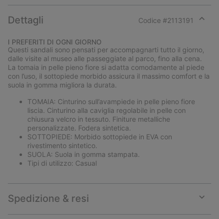
Dettagli
Codice #
2113191
Expan
or
I PREFERITI DI OGNI GIORNO
collap
Questi sandali sono pensati per accompagnarti tutto il giorno,
sectio
dalle visite al museo alle passeggiate al parco, fino alla cena.
La tomaia in pelle pieno fiore si adatta comodamente al piede
con l’uso, il sottopiede morbido assicura il massimo comfort e la
suola in gomma migliora la durata.
TOMAIA: Cinturino sull’avampiede in pelle pieno fiore
liscia. Cinturino alla caviglia regolabile in pelle con
chiusura velcro in tessuto. Finiture metalliche
personalizzate. Fodera sintetica.
SOTTOPIEDE: Morbido sottopiede in EVA con
rivestimento sintetico.
SUOLA: Suola in gomma stampata.
Tipi di utilizzo: Casual
Spedizione & resi
Expan
or