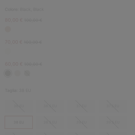
Colore:
Black, Black
Sale price:
Regular price:
80,00 €
100,00 €
Sale price:
Regular price:
70,00 €
100,00 €
Sale price:
Regular price:
60,00 €
100,00 €
Taglia:
38 EU
36 EU
36.5 EU
37 EU
37.5 EU
38 EU
38.5 EU
39 EU
39.5 EU