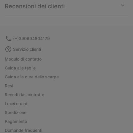
collap
Recensioni dei clienti
sectio
Expan
or
collap
sectio
(+)390694804179
Servizio clienti
Modulo di contatto
Guida alle taglie
Guida alla cura delle scarpe
Resi
Recedi dal contratto
I miei ordini
Spedizione
Pagamento
Domande frequenti