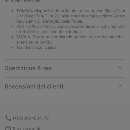
da donna troviamo:
TOMAIA: Disponibile in pelle pieno fiore (colori Black/Gum
2 e Velvet Tan/Gum 2), pelle e scamosciato (colore Yellow
Ray/Gum 16). Dettaglio della fibbia.
SOTTOPIEDE: Costruzione del sottopiede in schiuma EVA
effetto PU e rivestimento sintetico
SUOLA: Struttura scatolare in gomma con emblematiche
scanalature SOREL.
Tipi di utilizzo: Casual
Spedizione & resi
Expan
or
collap
Recensioni dei clienti
sectio
Expan
or
collap
sectio
(+)390694804179
Servizio clienti