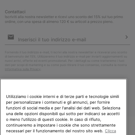
Contattaci
Iscriviti alla nostra newsletter e ricevi uno sconto del 15% sul tuo primo
ordine, con una spesa di almeno 120 € su articoli a prezzo pieno.
Iscrizione
e-
mail
Iscri
Fornendo il tuo indirizzo e-mail, ti iscrivi alla nostra newsletter e riceverai uno sconto
di benvenuto del 15%. Utilizzeremo il tuo indirizzo e-mail per inviarti aggiornamenti su
nuovi arrivi, offerte ed eventi promozionali. Per i dettagli su come tratteremo i tuoi
dati per scopi di marketing e su come puoi ritirare il tuo consenso, consulta la nostra
Informativa sulla Privacy
.
Utilizziamo i cookie interni e di terze parti e tecnologie simili
per personalizzare i contenuti e gli annunci, per fornire
funzioni di social media e per l'analisi dei dati web. Seleziona
una delle opzioni disponibili qui sotto per indicarci se accetti
o meno l'utilizzo di questi cookie. In caso di rifiuto,
continueremo a impostare i cookie che sono strettamente
Italia
necessari per il funzionamento del nostro sito web.
Clicca
BENVENUTO/A IN SOREL.