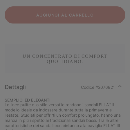
AGGIUNGI AL CARRELLO
UN CONCENTRATO DI COMFORT
QUOTIDIANO.
Dettagli
Codice #
2076821
Expan
or
SEMPLICI ED ELEGANTI
collap
Le linee pulite e lo stile versatile rendono i sandali ELLA™ il
sectio
modello ideale da indossare durante tutta la primavera e
l'estate. Studiati per offrirti un comfort prolungato, hanno una
marcia in più rispetto ai tradizionali sandali bassi. Tra le altre
caratteristiche dei sandali con cinturino alla caviglia ELLA™ III