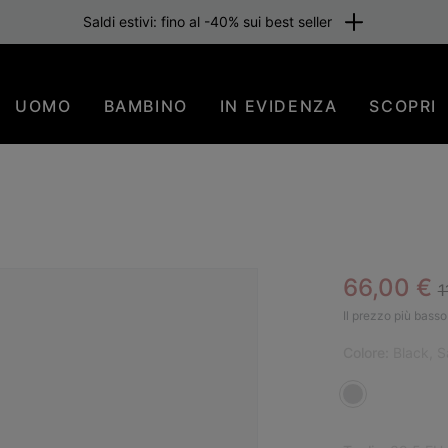
Saldi estivi: fino al -40% sui best seller
UOMO
BAMBINO
IN EVIDENZA
SCOPRI
R
Sale pric
66,00 €
1
Il prezzo più basso 
Colore:
Black, 