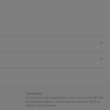
Expan
or
collap
sectio
Expan
or
collap
sectio
Contattaci
Iscriviti alla nostra newsletter e ricevi uno sconto del 15%
sul tuo primo ordine, con una spesa di almeno 120 € su
articoli a prezzo pieno.