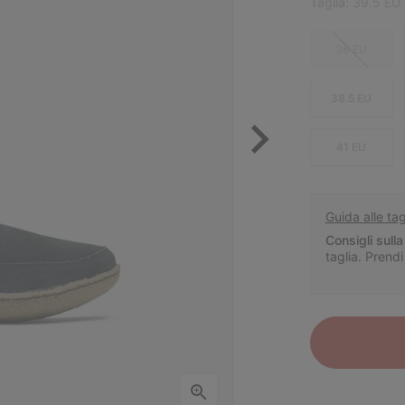
Taglia:
39.5 EU
36 EU
38.5 EU
41 EU
Guida alle tag
Consigli sulla 
taglia. Prendi 