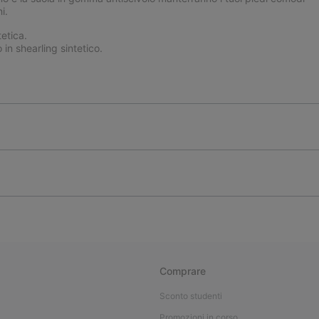
i.
etica.
in shearling sintetico.
Comprare
Sconto studenti
Promozioni in corso