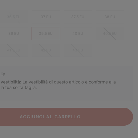
36.5 EU
37 EU
37.5 EU
38 EU
39 EU
39.5 EU
40 EU
40.5 EU
41.5 EU
42 EU
43 EU
lie
vestibilità:
La vestibilità di questo articolo è conforme alla
la tua solita taglia.
AGGIUNGI AL CARRELLO