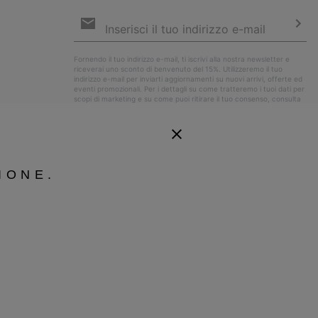
Iscrizione
e-
mail
Iscri
Fornendo il tuo indirizzo e-mail, ti iscrivi alla nostra newsletter e
riceverai uno sconto di benvenuto del 15%. Utilizzeremo il tuo
indirizzo e-mail per inviarti aggiornamenti su nuovi arrivi, offerte ed
eventi promozionali. Per i dettagli su come tratteremo i tuoi dati per
scopi di marketing e su come puoi ritirare il tuo consenso, consulta
la nostra
Informativa sulla Privacy
.
IONE.