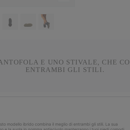
PANTOFOLA E UNO STIVALE, CHE CO
ENTRAMBI GLI STILI.
 modello ibrido combina il meglio di entrambi gli stili. La sua
simo e la suola in gomma antiscivolo manterranno i tuoi piedi comodi