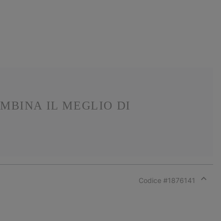
MBINA IL MEGLIO DI
Codice #
1876141
Expan
or
collap
sectio