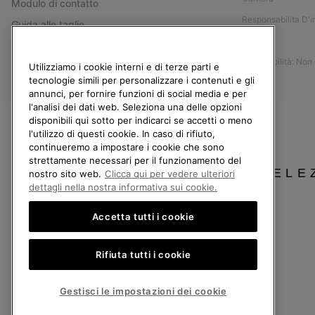
Modulo di contatto
Responsabilita D'
Guida alle taglie
Stampa
Guida alla cura delle scarpe
Accessibilità: Non
Resi
Utilizziamo i cookie interni e di terze parti e
tecnologie simili per personalizzare i contenuti e gli
Recedi dal contratto
annunci, per fornire funzioni di social media e per
l'analisi dei dati web. Seleziona una delle opzioni
I miei ordini
disponibili qui sotto per indicarci se accetti o meno
Spedizione
l'utilizzo di questi cookie. In caso di rifiuto,
continueremo a impostare i cookie che sono
Pagamento
strettamente necessari per il funzionamento del
Domande frequenti
SELE
nostro sito web.
Clicca qui per vedere ulteriori
dettagli nella nostra informativa sui cookie.
Accetta tutti i cookie
Italia
Rifiuta tutti i cookie
©
2026
Columbia Sportswear Company. Avenue des Morgines, 12 1213 Petit-Lancy
Politica sulla privacy
Termini di utilizzo
Condizioni Generali di Vendita
Gestisci le impostazioni dei cookie
Servizio clienti: Lun. - Ven. 9:00 - 13:00 & 14:00 - 18:00