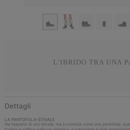
L’IBRIDO TRA UNA 
Dettagli
LA PANTOFOLA-STIVALE
Ha l'aspetto di uno stivale, ma è comoda come una pantofola: questo
fodera in soffice pelliccia sintetica, il sottopiede in EVA morbidis