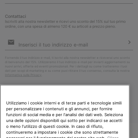
Contattaci
Iscriviti alla nostra newsletter e ricevi uno sconto del 15% sul tuo primo
ordine, con una spesa di almeno 120 € su articoli a prezzo pieno.
Iscrizione
e-
mail
Iscri
Fornendo il tuo indirizzo e-mail, ti iscrivi alla nostra newsletter e riceverai uno sconto
di benvenuto del 15%. Utilizzeremo il tuo indirizzo e-mail per inviarti aggiornamenti su
nuovi arrivi, offerte ed eventi promozionali. Per i dettagli su come tratteremo i tuoi
dati per scopi di marketing e su come puoi ritirare il tuo consenso, consulta la nostra
Informativa sulla Privacy
.
Utilizziamo i cookie interni e di terze parti e tecnologie simili
per personalizzare i contenuti e gli annunci, per fornire
funzioni di social media e per l'analisi dei dati web. Seleziona
una delle opzioni disponibili qui sotto per indicarci se accetti
o meno l'utilizzo di questi cookie. In caso di rifiuto,
continueremo a impostare i cookie che sono strettamente
Italia
necessari per il funzionamento del nostro sito web.
Clicca