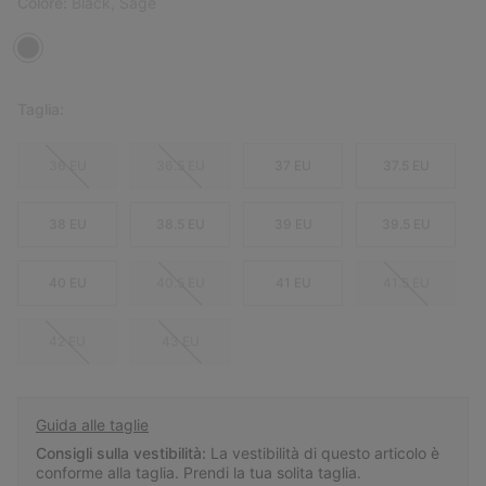
Colore:
Black, Sage
Taglia:
36 EU
36.5 EU
37 EU
37.5 EU
38 EU
38.5 EU
39 EU
39.5 EU
40 EU
40.5 EU
41 EU
41.5 EU
42 EU
43 EU
Guida alle taglie
Consigli sulla vestibilità:
La vestibilità di questo articolo è
conforme alla taglia. Prendi la tua solita taglia.