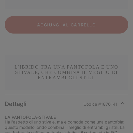
AGGIUNGI AL CARRELLO
L’IBRIDO TRA UNA PANTOFOLA E UNO
STIVALE, CHE COMBINA IL MEGLIO DI
ENTRAMBI GLI STILI.
Dettagli
Codice #
1876141
Expan
or
LA PANTOFOLA-STIVALE
collap
Ha l'aspetto di uno stivale, ma è comoda come una pantofola:
sectio
questo modello ibrido combina il meglio di entrambi gli stili. La
sua fodera in soffice pelliccia sintetica, il sottopiede in EVA