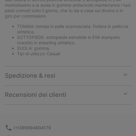
morbidissimo e la suola in gomma antiscivolo manterranno i tuoi
piedi comodi tutto il giorno, che tu sia a casa sul divano o in
giro per commissioni.
TOMAIA: tomaia in pelle scamosciata. Fodera in pelliccia
sintetica.
SOTTOPIEDE: sottopiede estraibile in EVA stampato
rivestito in shearling sintetico.
SUOLA: gomma.
Tipi di utilizzo: Casual
Spedizione & resi
Expan
or
collap
Recensioni dei clienti
sectio
Expan
or
collap
sectio
(+)390694804179