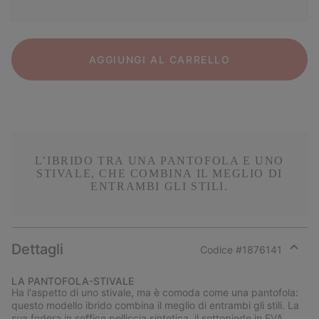
AGGIUNGI AL CARRELLO
L’IBRIDO TRA UNA PANTOFOLA E UNO
STIVALE, CHE COMBINA IL MEGLIO DI
ENTRAMBI GLI STILI.
Dettagli
Codice #
1876141
Expan
or
LA PANTOFOLA-STIVALE
collap
Ha l'aspetto di uno stivale, ma è comoda come una pantofola:
sectio
questo modello ibrido combina il meglio di entrambi gli stili. La
sua fodera in soffice pelliccia sintetica, il sottopiede in EVA