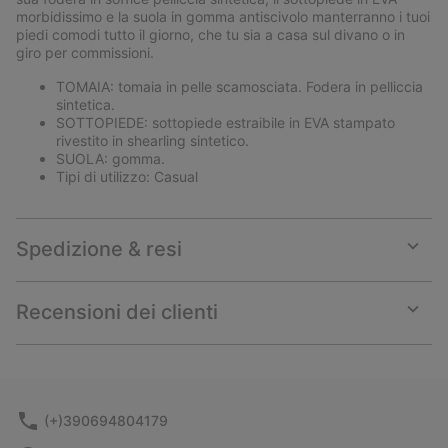
morbidissimo e la suola in gomma antiscivolo manterranno i tuoi
piedi comodi tutto il giorno, che tu sia a casa sul divano o in
giro per commissioni.
TOMAIA: tomaia in pelle scamosciata. Fodera in pelliccia
sintetica.
SOTTOPIEDE: sottopiede estraibile in EVA stampato
rivestito in shearling sintetico.
SUOLA: gomma.
Tipi di utilizzo: Casual
Spedizione & resi
Expan
or
collap
Recensioni dei clienti
sectio
Expan
or
collap
sectio
(+)390694804179