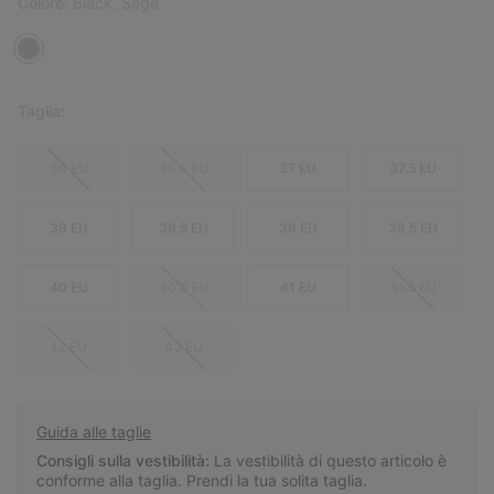
Colore:
Black, Sage
Taglia:
36 EU
36.5 EU
37 EU
37.5 EU
38 EU
38.5 EU
39 EU
39.5 EU
40 EU
40.5 EU
41 EU
41.5 EU
42 EU
43 EU
Guida alle taglie
Consigli sulla vestibilità:
La vestibilità di questo articolo è
conforme alla taglia. Prendi la tua solita taglia.