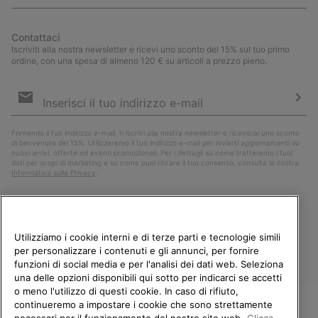
Contattaci
Iscriviti alla nostra newsletter e ricevi uno sconto del 15% sul tuo primo
ordine, con una spesa di almeno 120 € su articoli a prezzo pieno.
Iscrizione
e-
mail
Iscri
Fornendo il tuo indirizzo e-mail, ti iscrivi alla nostra newsletter e riceverai uno sconto
di benvenuto del 15%. Utilizzeremo il tuo indirizzo e-mail per inviarti aggiornamenti su
nuovi arrivi, offerte ed eventi promozionali. Per i dettagli su come tratteremo i tuoi
dati per scopi di marketing e su come puoi ritirare il tuo consenso, consulta la nostra
Informativa sulla Privacy
.
Utilizziamo i cookie interni e di terze parti e tecnologie simili
per personalizzare i contenuti e gli annunci, per fornire
funzioni di social media e per l'analisi dei dati web. Seleziona
una delle opzioni disponibili qui sotto per indicarci se accetti
o meno l'utilizzo di questi cookie. In caso di rifiuto,
continueremo a impostare i cookie che sono strettamente
Italia
necessari per il funzionamento del nostro sito web.
Clicca