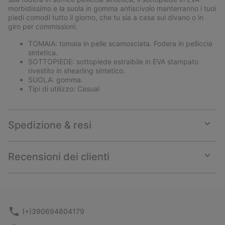
morbidissimo e la suola in gomma antiscivolo manterranno i tuoi
piedi comodi tutto il giorno, che tu sia a casa sul divano o in
giro per commissioni.
TOMAIA: tomaia in pelle scamosciata. Fodera in pelliccia
sintetica.
SOTTOPIEDE: sottopiede estraibile in EVA stampato
rivestito in shearling sintetico.
SUOLA: gomma.
Tipi di utilizzo: Casual
Spedizione & resi
Expan
or
collap
Recensioni dei clienti
sectio
Expan
or
collap
sectio
(+)390694804179