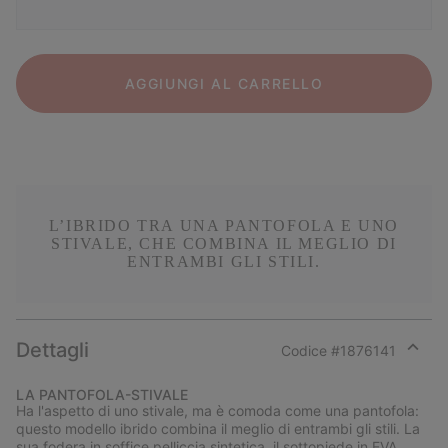
AGGIUNGI AL CARRELLO
L’IBRIDO TRA UNA PANTOFOLA E UNO
STIVALE, CHE COMBINA IL MEGLIO DI
ENTRAMBI GLI STILI.
Dettagli
Codice #
1876141
Expan
or
LA PANTOFOLA-STIVALE
collap
Ha l'aspetto di uno stivale, ma è comoda come una pantofola:
sectio
questo modello ibrido combina il meglio di entrambi gli stili. La
sua fodera in soffice pelliccia sintetica, il sottopiede in EVA