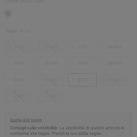
Colore:
Black, Sage
Taglia:
41 EU
36 EU
36.5 EU
37 EU
37.5 EU
38 EU
38.5 EU
39 EU
39.5 EU
40 EU
40.5 EU
41 EU
41.5 EU
42 EU
43 EU
Guida alle taglie
Consigli sulla vestibilità:
La vestibilità di questo articolo è
conforme alla taglia. Prendi la tua solita taglia.