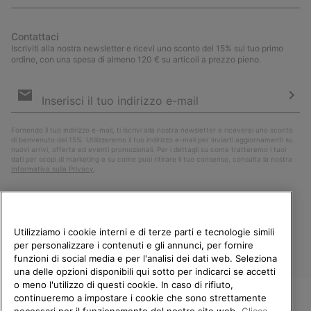
Contattaci
Iscriviti alla nostra newsletter e ricevi uno sconto del 15% sul tuo primo
ordine, con una spesa di almeno 120 € su articoli a prezzo pieno.
Iscrizione
e-
mail
Iscri
Fornendo il tuo indirizzo e-mail, ti iscrivi alla nostra newsletter e riceverai uno sconto
di benvenuto del 15%. Utilizzeremo il tuo indirizzo e-mail per inviarti aggiornamenti su
nuovi arrivi, offerte ed eventi promozionali. Per i dettagli su come tratteremo i tuoi
dati per scopi di marketing e su come puoi ritirare il tuo consenso, consulta la nostra
Informativa sulla Privacy
.
Utilizziamo i cookie interni e di terze parti e tecnologie simili
per personalizzare i contenuti e gli annunci, per fornire
funzioni di social media e per l'analisi dei dati web. Seleziona
una delle opzioni disponibili qui sotto per indicarci se accetti
o meno l'utilizzo di questi cookie. In caso di rifiuto,
continueremo a impostare i cookie che sono strettamente
Italia
necessari per il funzionamento del nostro sito web.
Clicca