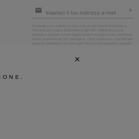
Iscrizione
e-
mail
Iscri
Fornendo il tuo indirizzo e-mail, ti iscrivi alla nostra newsletter e
riceverai uno sconto di benvenuto del 15%. Utilizzeremo il tuo
indirizzo e-mail per inviarti aggiornamenti su nuovi arrivi, offerte ed
eventi promozionali. Per i dettagli su come tratteremo i tuoi dati per
scopi di marketing e su come puoi ritirare il tuo consenso, consulta
la nostra
Informativa sulla Privacy
.
IONE.