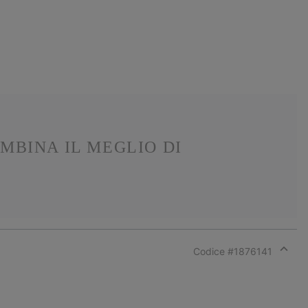
MBINA IL MEGLIO DI
Codice #
1876141
Expan
or
collap
sectio