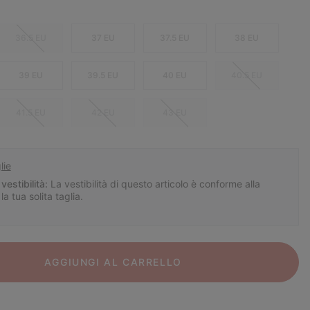
36.5 EU
37 EU
37.5 EU
38 EU
39 EU
39.5 EU
40 EU
40.5 EU
41.5 EU
42 EU
43 EU
lie
vestibilità:
La vestibilità di questo articolo è conforme alla
la tua solita taglia.
AGGIUNGI AL CARRELLO