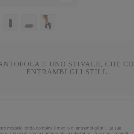
PANTOFOLA E UNO STIVALE, CHE CO
ENTRAMBI GLI STILI.
 modello ibrido combina il meglio di entrambi gli stili. La sua
simo e la suola in gomma antiscivolo manterranno i tuoi piedi comodi