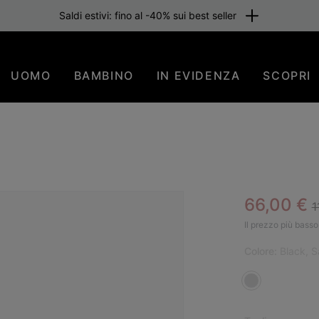
Saldi estivi: fino al -40% sui best seller
UOMO
BAMBINO
IN EVIDENZA
SCOPRI
R
Sale pric
66,00 €
1
Il prezzo più basso 
Colore:
Black, 