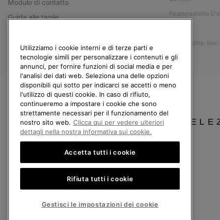
Modulo di contatto
Responsabilita D'
Guida alle taglie
Stampa
Guida alla cura delle scarpe
Accessibilità: Non
Resi
Utilizziamo i cookie interni e di terze parti e
tecnologie simili per personalizzare i contenuti e gli
Recedi dal contratto
annunci, per fornire funzioni di social media e per
I miei ordini
l'analisi dei dati web. Seleziona una delle opzioni
disponibili qui sotto per indicarci se accetti o meno
Spedizione
l'utilizzo di questi cookie. In caso di rifiuto,
continueremo a impostare i cookie che sono
Pagamento
strettamente necessari per il funzionamento del
Domande frequenti
SELE
nostro sito web.
Clicca qui per vedere ulteriori
dettagli nella nostra informativa sui cookie.
Accetta tutti i cookie
Italia
Rifiuta tutti i cookie
©
2026
Columbia Sportswear Company. Avenue des Morgines, 12 1213 Petit-Lancy
Politica sulla privacy
Termini di utilizzo
Condizioni Generali di Vendita
Gestisci le impostazioni dei cookie
Servizio clienti: Lun. - Ven. 9:00 - 13:00 & 14:00 - 18:00