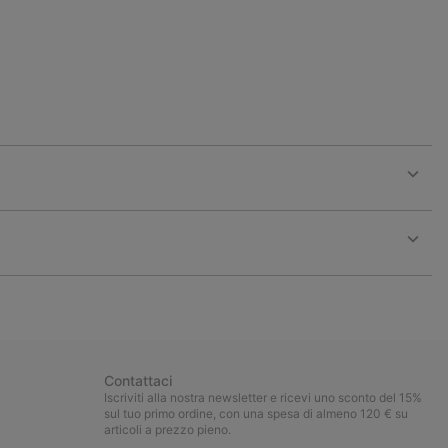
Expan
or
collap
sectio
Expan
or
collap
sectio
Contattaci
Iscriviti alla nostra newsletter e ricevi uno sconto del 15%
sul tuo primo ordine, con una spesa di almeno 120 € su
articoli a prezzo pieno.