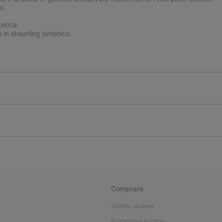
i.
etica.
in shearling sintetico.
Comprare
Sconto studenti
Promozioni in corso