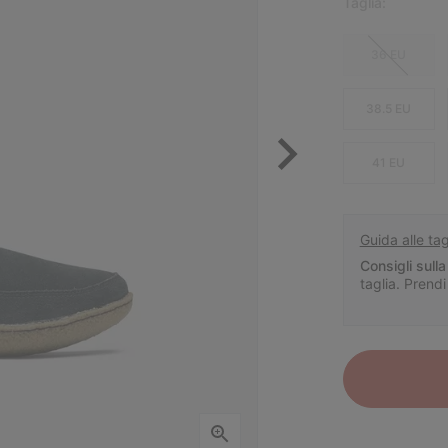
Taglia:
36 EU
38.5 EU
41 EU
Guida alle tag
Consigli sulla 
taglia. Prendi 