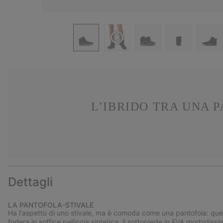
L’IBRIDO TRA UNA 
Dettagli
LA PANTOFOLA-STIVALE
Ha l'aspetto di uno stivale, ma è comoda come una pantofola: questo
fodera in soffice pelliccia sintetica, il sottopiede in EVA morbidis