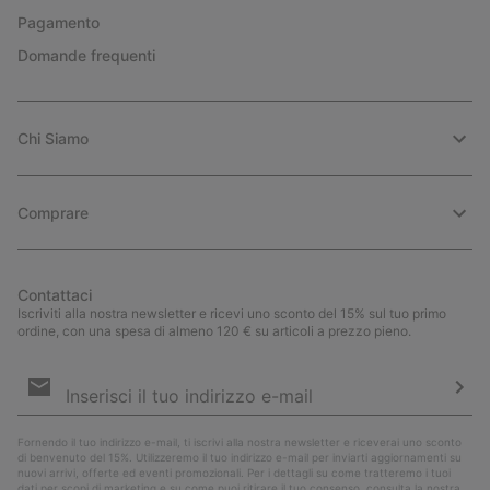
Pagamento
Domande frequenti
Chi Siamo
Comprare
Contattaci
Iscriviti alla nostra newsletter e ricevi uno sconto del 15% sul tuo primo
ordine, con una spesa di almeno 120 € su articoli a prezzo pieno.
Iscrizione
e-
mail
Iscri
Fornendo il tuo indirizzo e-mail, ti iscrivi alla nostra newsletter e riceverai uno sconto
di benvenuto del 15%. Utilizzeremo il tuo indirizzo e-mail per inviarti aggiornamenti su
nuovi arrivi, offerte ed eventi promozionali. Per i dettagli su come tratteremo i tuoi
dati per scopi di marketing e su come puoi ritirare il tuo consenso, consulta la nostra