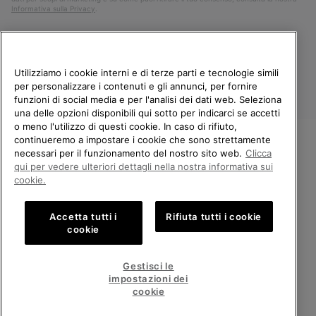
Informativa sulla Privacy
.
Utilizziamo i cookie interni e di terze parti e tecnologie simili
per personalizzare i contenuti e gli annunci, per fornire
funzioni di social media e per l'analisi dei dati web. Seleziona
una delle opzioni disponibili qui sotto per indicarci se accetti
o meno l'utilizzo di questi cookie. In caso di rifiuto,
continueremo a impostare i cookie che sono strettamente
Italia
necessari per il funzionamento del nostro sito web.
Clicca
BENVENUTO/A IN SOREL.
qui per vedere ulteriori dettagli nella nostra informativa sui
©
2026
Columbia Sportswear Company. Avenue des Morgines, 12 1213
SELEZIONA IL TUO PAESE DI
cookie.
Petit-Lancy Switzerland. Tutti i diritti riservati.
SPEDIZIONE.
Politica sulla privacy
Termini di utilizzo
Accetta tutti i
Rifiuta tutti i cookie
Shopping online disponibile
Condizioni Generali di Vendita
Garanzia
Cookies
Impressum
cookie
Public CBCR
United States
Shoppi
Gestisci le
online
impostazioni dei
Servizio clienti: Lun. - Ven. 9:00 - 13:00 & 14:00 - 18:00
disponib
Italy
Italia
Shoppi
(+)390694804179
cookie
online