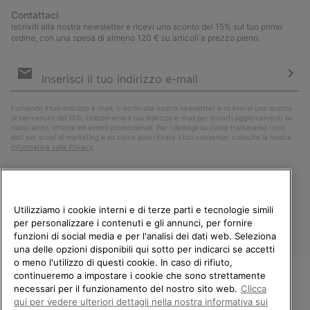
Contattaci
Iscriviti alla nostra newsletter e ricevi uno sconto del 15% sul tuo primo
ordine, con una spesa di almeno 120 € su articoli a prezzo pieno.
Iscrizione
e-
mail
Iscri
Fornendo il tuo indirizzo e-mail, ti iscrivi alla nostra newsletter e riceverai uno sconto
di benvenuto del 15%. Utilizzeremo il tuo indirizzo e-mail per inviarti aggiornamenti su
nuovi arrivi, offerte ed eventi promozionali. Per i dettagli su come tratteremo i tuoi
dati per scopi di marketing e su come puoi ritirare il tuo consenso, consulta la nostra
Informativa sulla Privacy
.
Utilizziamo i cookie interni e di terze parti e tecnologie simili
per personalizzare i contenuti e gli annunci, per fornire
funzioni di social media e per l'analisi dei dati web. Seleziona
una delle opzioni disponibili qui sotto per indicarci se accetti
o meno l'utilizzo di questi cookie. In caso di rifiuto,
continueremo a impostare i cookie che sono strettamente
Italia
necessari per il funzionamento del nostro sito web.
Clicca
BENVENUTO/A IN SOREL.
qui per vedere ulteriori dettagli nella nostra informativa sui
©
2026
Columbia Sportswear Company. Avenue des Morgines, 12 1213