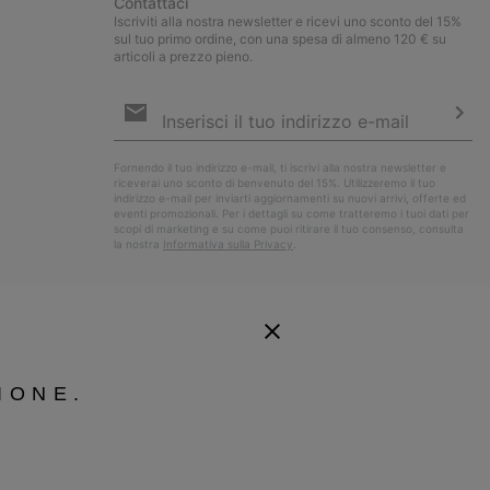
Contattaci
Iscriviti alla nostra newsletter e ricevi uno sconto del 15%
sul tuo primo ordine, con una spesa di almeno 120 € su
articoli a prezzo pieno.
Iscrizione
e-
mail
Iscri
Fornendo il tuo indirizzo e-mail, ti iscrivi alla nostra newsletter e
riceverai uno sconto di benvenuto del 15%. Utilizzeremo il tuo
indirizzo e-mail per inviarti aggiornamenti su nuovi arrivi, offerte ed
eventi promozionali. Per i dettagli su come tratteremo i tuoi dati per
scopi di marketing e su come puoi ritirare il tuo consenso, consulta
la nostra
Informativa sulla Privacy
.
IONE.