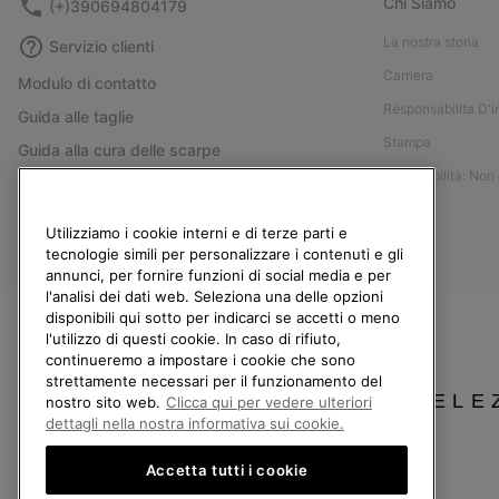
Chi Siamo
(+)390694804179
La nostra storia
Servizio clienti
Carriera
Modulo di contatto
Responsabilita D'
Guida alle taglie
Stampa
Guida alla cura delle scarpe
Accessibilità: Non
Resi
Recedi dal contratto
Utilizziamo i cookie interni e di terze parti e
I miei ordini
tecnologie simili per personalizzare i contenuti e gli
annunci, per fornire funzioni di social media e per
Spedizione
l'analisi dei dati web. Seleziona una delle opzioni
Pagamento
disponibili qui sotto per indicarci se accetti o meno
l'utilizzo di questi cookie. In caso di rifiuto,
Domande frequenti
continueremo a impostare i cookie che sono
strettamente necessari per il funzionamento del
SELE
nostro sito web.
Clicca qui per vedere ulteriori
dettagli nella nostra informativa sui cookie.
Italia
Accetta tutti i cookie