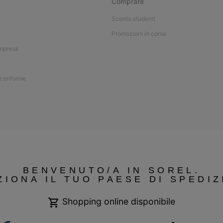
Comprare
Sconto studenti
Promozioni in corso
impresa
 conforme
BENVENUTO/A IN SOREL.
ZIONA IL TUO PAESE DI SPEDIZ
Shopping online disponibile