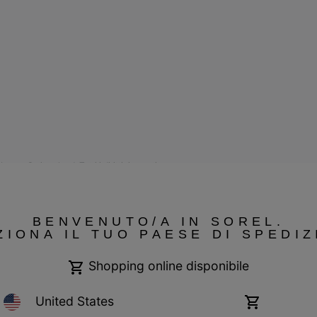
 Switzerland. Tutti i diritti riservati.
Garanzia
Cookies
Impressum
Public CBCR
BENVENUTO/A IN SOREL.
ZIONA IL TUO PAESE DI SPEDIZ
Shopping online disponibile
United States
Shopping