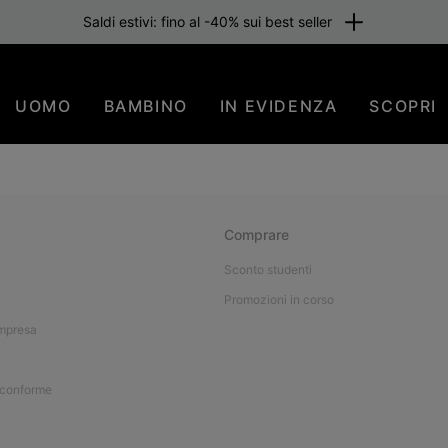
Saldi estivi: fino al -40% sui best seller
UOMO
BAMBINO
IN EVIDENZA
SCOPRI
Comprare
Sconto studenti
Promozioni in corso
impresa
 conforme