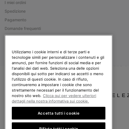
I miei ordini
Spedizione
Pagamento
Domande frequenti
Utilizziamo i cookie interni e di terze parti e
Italia
tecnologie simili per personalizzare i contenuti e gli
annunci, per fornire funzioni di social media e per
©
2026
Columbia Sportswear Company. Avenue des Morgines, 12 1213 Petit-Lancy
l'analisi dei dati web. Seleziona una delle opzioni
disponibili qui sotto per indicarci se accetti o meno
Politica sulla privacy
Termini di utilizzo
Condizioni Generali di Vendita
l'utilizzo di questi cookie. In caso di rifiuto,
continueremo a impostare i cookie che sono
Servizio clienti: Lun. - Ven. 9:00 - 13:00 & 14:00 - 18:00
(+)390694804179
strettamente necessari per il funzionamento del
SELE
nostro sito web.
Clicca qui per vedere ulteriori
dettagli nella nostra informativa sui cookie.
Accetta tutti i cookie
Rifiuta tutti i cookie