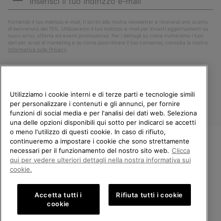
mail
Iscri
Fornendo il tuo indirizzo e-mail, ti iscrivi alla nostra newsletter e riceverai uno sconto
di benvenuto del 15%. Utilizzeremo il tuo indirizzo e-mail per inviarti aggiornamenti su
nuovi arrivi, offerte ed eventi promozionali. Per i dettagli su come tratteremo i tuoi
dati per scopi di marketing e su come puoi ritirare il tuo consenso, consulta la nostra
Informativa sulla Privacy
.
Utilizziamo i cookie interni e di terze parti e tecnologie simili
per personalizzare i contenuti e gli annunci, per fornire
funzioni di social media e per l'analisi dei dati web. Seleziona
una delle opzioni disponibili qui sotto per indicarci se accetti
o meno l'utilizzo di questi cookie. In caso di rifiuto,
continueremo a impostare i cookie che sono strettamente
Italia
necessari per il funzionamento del nostro sito web.
Clicca
BENVENUTO/A IN SOREL.
qui per vedere ulteriori dettagli nella nostra informativa sui
©
2026
Columbia Sportswear Company. Avenue des Morgines, 12 1213
SELEZIONA IL TUO PAESE DI
cookie.
Petit-Lancy Switzerland. Tutti i diritti riservati.
SPEDIZIONE.
Politica sulla privacy
Termini di utilizzo
Accetta tutti i
Rifiuta tutti i cookie
Shopping online disponibile
Condizioni Generali di Vendita
Garanzia
Cookies
Impressum
cookie
Public CBCR