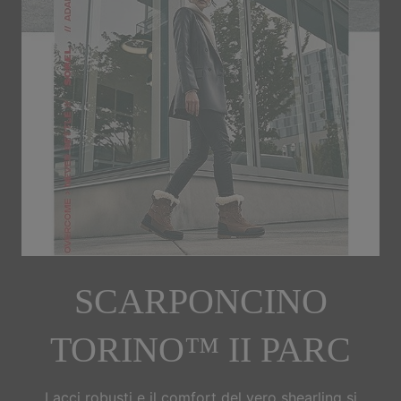
SCARPONCINO
TORINO™ II PARC
Lacci robusti e il comfort del vero shearling si