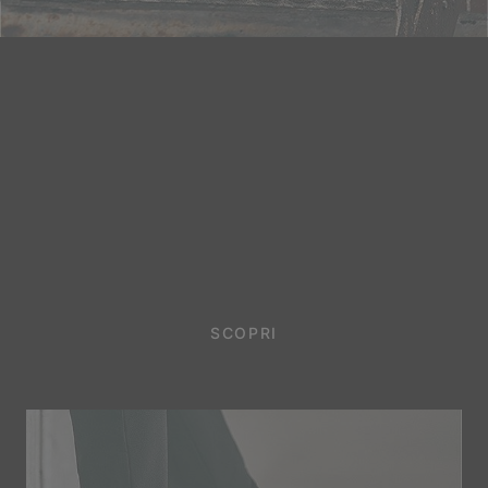
SNEAKERS
KINETIC™
RUSH MID
Una modello leggero e impermeabile che non può
mancare alla tua collezione.
SCOPRI