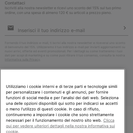
Contattaci
Iscriviti alla nostra newsletter e ricevi uno sconto del 15% sul tuo primo
ordine, con una spesa di almeno 120 € su articoli a prezzo pieno.
Iscrizione
e-
mail
Iscri
Fornendo il tuo indirizzo e-mail, ti iscrivi alla nostra newsletter e riceverai uno sconto
di benvenuto del 15%. Utilizzeremo il tuo indirizzo e-mail per inviarti aggiornamenti su
nuovi arrivi, offerte ed eventi promozionali. Per i dettagli su come tratteremo i tuoi
dati per scopi di marketing e su come puoi ritirare il tuo consenso, consulta la nostra
Informativa sulla Privacy
.
Utilizziamo i cookie interni e di terze parti e tecnologie simili
per personalizzare i contenuti e gli annunci, per fornire
funzioni di social media e per l'analisi dei dati web. Seleziona
una delle opzioni disponibili qui sotto per indicarci se accetti
o meno l'utilizzo di questi cookie. In caso di rifiuto,
continueremo a impostare i cookie che sono strettamente
Italia
necessari per il funzionamento del nostro sito web.
Clicca
BENVENUTO/A IN SOREL.
qui per vedere ulteriori dettagli nella nostra informativa sui
©
2026
Columbia Sportswear Company. Avenue des Morgines, 12 1213
SELEZIONA IL TUO PAESE DI
cookie.
Petit-Lancy Switzerland. Tutti i diritti riservati.