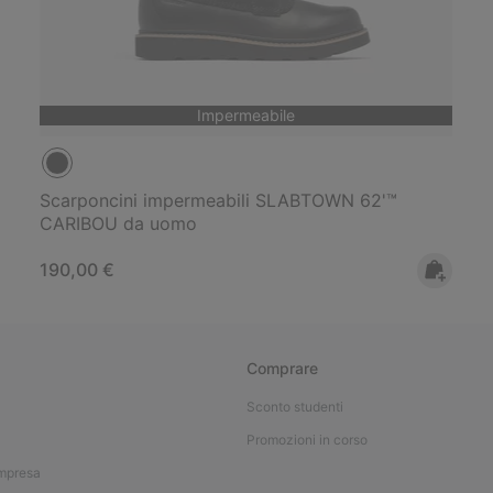
Impermeabile
Scarponcini impermeabili SLABTOWN 62'™
CARIBOU da uomo
Regular price:
190,00 €
Comprare
Sconto studenti
Promozioni in corso
impresa