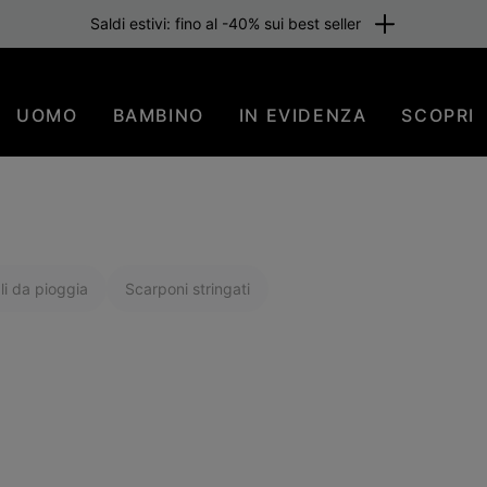
Saldi estivi: fino al -40% sui best seller
UOMO
BAMBINO
IN EVIDENZA
SCOPRI
li da pioggia
Scarponi stringati