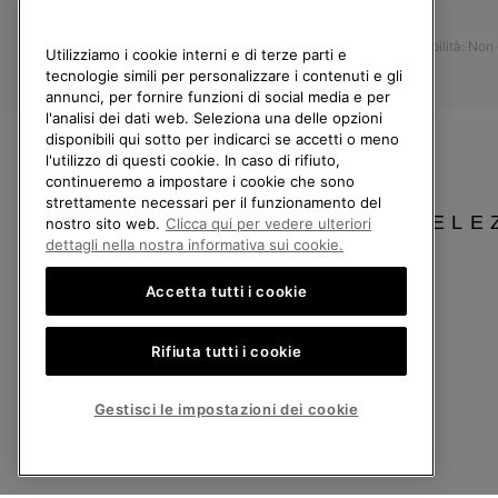
Stampa
Guida alla cura delle scarpe
Accessibilità: Non
Resi
Utilizziamo i cookie interni e di terze parti e
tecnologie simili per personalizzare i contenuti e gli
Recedi dal contratto
annunci, per fornire funzioni di social media e per
l'analisi dei dati web. Seleziona una delle opzioni
I miei ordini
disponibili qui sotto per indicarci se accetti o meno
Spedizione
l'utilizzo di questi cookie. In caso di rifiuto,
continueremo a impostare i cookie che sono
Pagamento
strettamente necessari per il funzionamento del
Domande frequenti
SELE
nostro sito web.
Clicca qui per vedere ulteriori
dettagli nella nostra informativa sui cookie.
Accetta tutti i cookie
Italia
Rifiuta tutti i cookie
©
2026
Columbia Sportswear Company. Avenue des Morgines, 12 1213 Petit-Lancy
Politica sulla privacy
Termini di utilizzo
Condizioni Generali di Vendita
Gestisci le impostazioni dei cookie
Servizio clienti: Lun. - Ven. 9:00 - 13:00 & 14:00 - 18:00
(+)390694804179