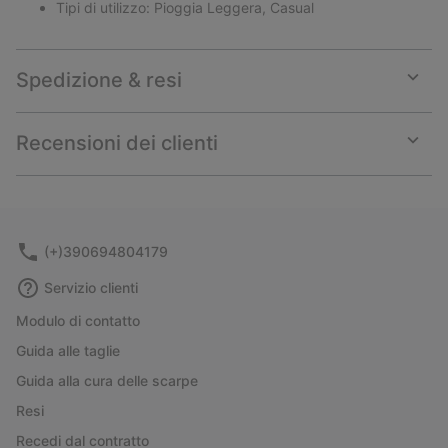
Tipi di utilizzo: Pioggia Leggera, Casual
Spedizione & resi
Expan
or
collap
Recensioni dei clienti
sectio
Expan
or
collap
sectio
(+)390694804179
Servizio clienti
Modulo di contatto
Guida alle taglie
Guida alla cura delle scarpe
Resi
Recedi dal contratto