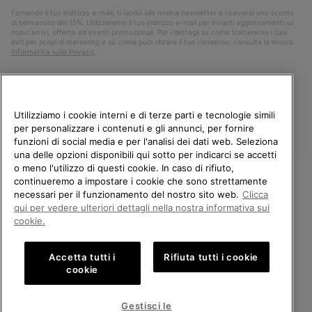
Fornendo il tuo indirizzo e-mail, ti iscrivi alla nostra newsletter e riceverai uno sconto
di benvenuto del 15%. Utilizzeremo il tuo indirizzo e-mail per inviarti aggiornamenti su
nuovi arrivi, offerte ed eventi promozionali. Per i dettagli su come tratteremo i tuoi
dati per scopi di marketing e su come puoi ritirare il tuo consenso, consulta la nostra
Informativa sulla Privacy
.
Utilizziamo i cookie interni e di terze parti e tecnologie simili
per personalizzare i contenuti e gli annunci, per fornire
funzioni di social media e per l'analisi dei dati web. Seleziona
una delle opzioni disponibili qui sotto per indicarci se accetti
o meno l'utilizzo di questi cookie. In caso di rifiuto,
continueremo a impostare i cookie che sono strettamente
Italia
necessari per il funzionamento del nostro sito web.
Clicca
BENVENUTO/A IN SOREL.
qui per vedere ulteriori dettagli nella nostra informativa sui
©
2026
Columbia Sportswear Company. Avenue des Morgines, 12 1213
SELEZIONA IL TUO PAESE DI
Petit-Lancy Switzerland. Tutti i diritti riservati.
cookie.
SPEDIZIONE.
Politica sulla privacy
Termini di utilizzo
Accetta tutti i
Rifiuta tutti i cookie
Shopping online disponibile
Condizioni Generali di Vendita
Garanzia
Cookies
Impressum
cookie
Public CBCR
United States
Shoppi
Gestisci le
online