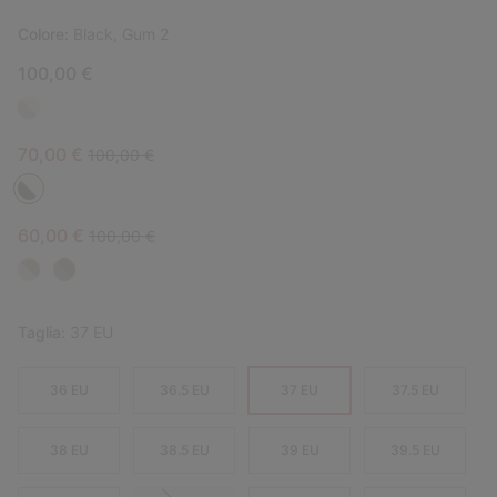
Colore:
Black, Gum 2
100,00 €
Sale price:
Regular price:
70,00 €
100,00 €
Sale price:
Regular price:
60,00 €
100,00 €
Taglia:
37 EU
36 EU
36.5 EU
37 EU
37.5 EU
38 EU
38.5 EU
39 EU
39.5 EU