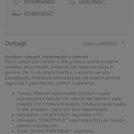
IMPERMEABILE
EVERTREAD™
STEADYSOLE™
Dettagli
Codice #
2088221
Expan
or
Sneakers eleganti, impermeabili e comode
collap
Esci in centro con comfort e stile grazie a queste moderne
sectio
sneakers impermeabili, dotate di una resistente suola in
gomma. Che tu sia diretta in ufficio o al parco per una
passeggiata, l’intersuola ammortizzata e la suola in gomma
sagomata ti garantiscono comfort e aderenza.
Tomaia: Materiali impermeabili. Struttura in pelle
scamosciata e tessuto con rinforzo del tallone in pelle
rivestita in PU. Fodera in tessuto. Struttura impermeabile
in stile stivaletto. I lacci non sono impermeabili.
Sottopiede: STEADYSOLE™ sagomata in PU.
Intersuola: STEADYSOLE™ sagomata in PU con foxing in
gomma vulcanizzata
Suola: Gomma EVERTREAD™ sagomata.