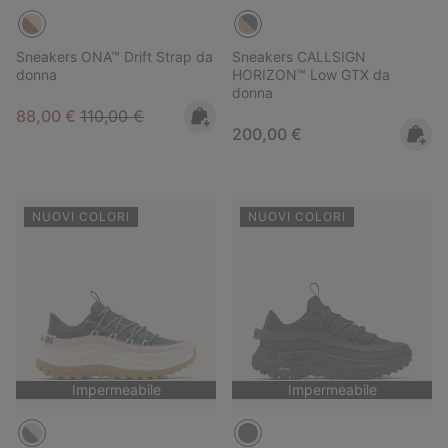
Sneakers ONA™ Drift Strap da
Sneakers CALLSIGN
donna
HORIZON™ Low GTX da
donna
Sale price:
Regular price:
88,00 €
110,00 €
Regular price:
200,00 €
NUOVI COLORI
NUOVI COLORI
Impermeabile
Impermeabile