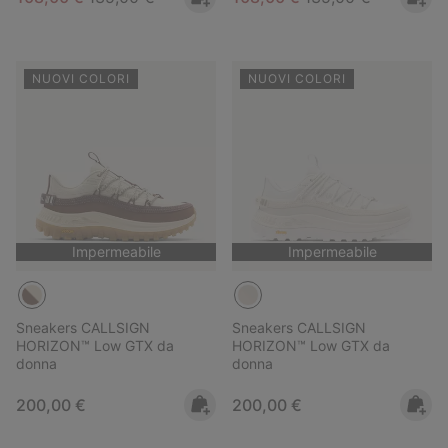
NUOVI COLORI
NUOVI COLORI
Impermeabile
Impermeabile
Sneakers CALLSIGN
Sneakers CALLSIGN
HORIZON™ Low GTX da
HORIZON™ Low GTX da
donna
donna
Regular price:
Regular price:
200,00 €
200,00 €