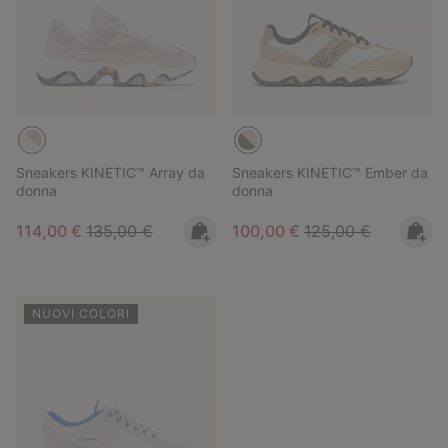
Sneakers KINETIC™ Array da
Sneakers KINETIC™ Ember da
donna
donna
Sale price:
Regular price:
Sale price:
Regular price:
114,00 €
135,00 €
100,00 €
125,00 €
NUOVI COLORI