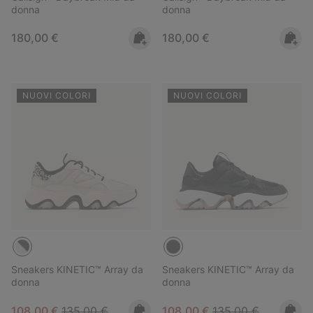
donna
donna
Regular price:
Regular price:
180,00 €
180,00 €
NUOVI COLORI
NUOVI COLORI
Sneakers KINETIC™ Array da
Sneakers KINETIC™ Array da
donna
donna
Sale price:
Regular price:
Sale price:
Regular price:
108,00 €
135,00 €
108,00 €
135,00 €