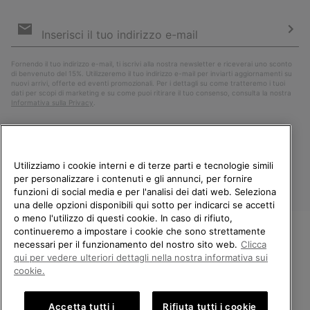
Iscrizione
e-
mail
Iscri
Fornendo il tuo indirizzo e-mail, ti iscrivi alla nostra newsletter e riceverai uno sconto
di benvenuto del 15%. Utilizzeremo il tuo indirizzo e-mail per inviarti aggiornamenti su
nuovi arrivi, offerte ed eventi promozionali. Per i dettagli su come tratteremo i tuoi
dati per scopi di marketing e su come puoi ritirare il tuo consenso, consulta la nostra
Informativa sulla Privacy
.
Utilizziamo i cookie interni e di terze parti e tecnologie simili
per personalizzare i contenuti e gli annunci, per fornire
funzioni di social media e per l'analisi dei dati web. Seleziona
una delle opzioni disponibili qui sotto per indicarci se accetti
o meno l'utilizzo di questi cookie. In caso di rifiuto,
continueremo a impostare i cookie che sono strettamente
Italia
necessari per il funzionamento del nostro sito web.
Clicca
BENVENUTO/A IN SOREL.
qui per vedere ulteriori dettagli nella nostra informativa sui
©
2026
Columbia Sportswear Company. Avenue des Morgines, 12 1213
SELEZIONA IL TUO PAESE DI
cookie.
Petit-Lancy Switzerland. Tutti i diritti riservati.
SPEDIZIONE.
Politica sulla privacy
Termini di utilizzo
Accetta tutti i
Rifiuta tutti i cookie
Shopping online disponibile