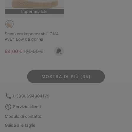
Impermeabile
Sneakers impermeabili ONA
AVE™ Low da donna
Sale price:
Regular price:
84,00 €
120,00 €
MOSTRA DI PIÙ (35)
(+)390694804179
Servizio clienti
Modulo di contatto
Guida alle taglie