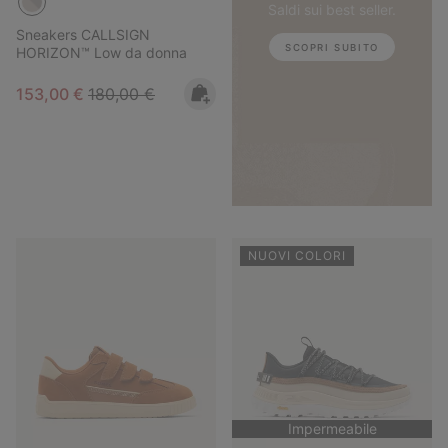
Saldi sui best seller.
Sneakers CALLSIGN
SCOPRI SUBITO
HORIZON™ Low da donna
Sale price:
Regular price:
153,00 €
180,00 €
NUOVI COLORI
Impermeabile