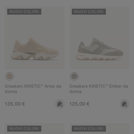
NUOVI COLORI
NUOVI COLORI
Sneakers KINETIC™ Array da
Sneakers KINETIC™ Ember da
donna
donna
Regular price:
Regular price:
135,00 €
125,00 €
NUOVI COLORI
NUOVI COLORI