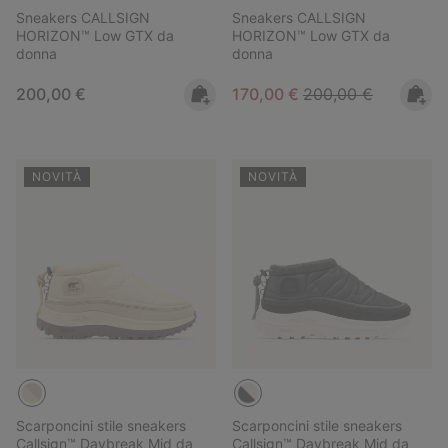
Sneakers CALLSIGN
Sneakers CALLSIGN
HORIZON™ Low GTX da
HORIZON™ Low GTX da
donna
donna
Regular price:
Sale price:
Regular price:
200,00 €
170,00 €
200,00 €
NOVITÀ
NOVITÀ
Scarponcini stile sneakers
Scarponcini stile sneakers
Callsign™ Daybreak Mid da
Callsign™ Daybreak Mid da