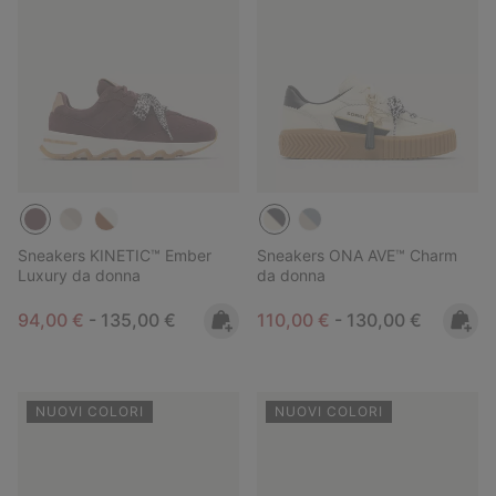
Sneakers KINETIC™ Ember
Sneakers ONA AVE™ Charm
Luxury da donna
da donna
Minimum sale price:
Maximum price:
Minimum sale price:
Maximum price:
94,00 €
-
135,00 €
110,00 €
-
130,00 €
NUOVI COLORI
NUOVI COLORI