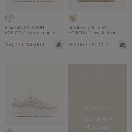
Sneakers CALLSIGN
Sneakers CALLSIGN
HORIZON™ Low da donna
HORIZON™ Low da donna
Sale price:
Regular price:
Sale price:
Regular price:
153,00 €
180,00 €
153,00 €
180,00 €
SALDI ESTIVI
Fino al 40%
di sconto