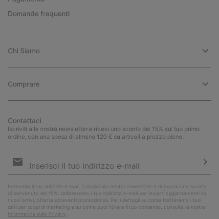
Domande frequenti
Chi Siamo
Comprare
Contattaci
Iscriviti alla nostra newsletter e ricevi uno sconto del 15% sul tuo primo
ordine, con una spesa di almeno 120 € su articoli a prezzo pieno.
Iscrizione
e-
mail
Iscri
Fornendo il tuo indirizzo e-mail, ti iscrivi alla nostra newsletter e riceverai uno sconto
di benvenuto del 15%. Utilizzeremo il tuo indirizzo e-mail per inviarti aggiornamenti su
nuovi arrivi, offerte ed eventi promozionali. Per i dettagli su come tratteremo i tuoi
dati per scopi di marketing e su come puoi ritirare il tuo consenso, consulta la nostra
Informativa sulla Privacy
.