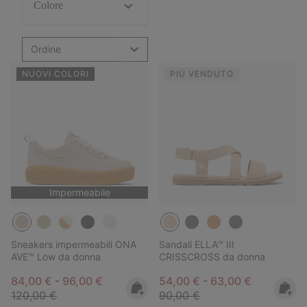
Colore
Ordine
NUOVI COLORI
PIÙ VENDUTO
Impermeabile
Sneakers impermeabili ONA
Sandali ELLA™ III
AVE™ Low da donna
CRISSCROSS da donna
Minimum sale price:
Maximum sale price:
Regular price:
Minimum sale price:
Maximum sale pric
Regular pr
84,00 €
-
96,00 €
54,00 €
-
63,00 €
120,00 €
90,00 €