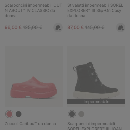
Scarponcini impermeabili OUT
Stivaletti impermeabili SOREL
N ABOUT™ IV CLASSIC da
EXPLORER™ III Slip-On Cosy
donna
da donna
Sale price:
Regular price:
Sale price:
Regular price:
96,00 €
125,00 €
87,00 €
145,00 €
Impermeabile
Zoccoli Caribou™ da donna
Scarponcini impermeabili
SOREL EXPLORER™ III JOAN