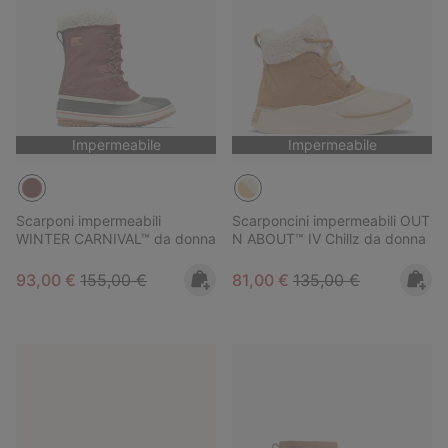
Impermeabile
Impermeabile
Scarponi impermeabili
Scarponcini impermeabili OUT
WINTER CARNIVAL™ da donna
N ABOUT™ IV Chillz da donna
Sale price:
Regular price:
Sale price:
Regular price:
93,00 €
155,00 €
81,00 €
135,00 €