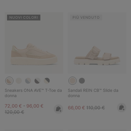
NUOVI COLORI
PIÙ VENDUTO
Sneakers ONA AVE™ T-Toe da
Sandali REIN CB™ Slide da
donna
donna
Minimum sale price:
Maximum sale price:
Regular price:
72,00 €
-
96,00 €
Sale price:
Regular price:
66,00 €
110,00 €
120,00 €