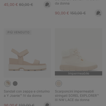
da donna
Sale price:
Regular price:
45,00 €
60,00 €
Sale price:
Regular price:
90,00 €
150,00 €
PIÙ VENDUTO
Impermeabile
Sandali con zeppa e cinturino
Scarponcini impermeabili
a Y Joanie™ IV da donna
stringati SOREL EXPLORER™
III NW LACE da donna
Sale price:
Regular price:
96,00 €
120,00 €