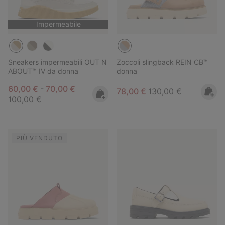
Impermeabile
Sneakers impermeabili OUT N
Zoccoli slingback REIN CB™
ABOUT™ IV da donna
donna
Minimum sale price:
Maximum sale price:
Regular price:
60,00 €
-
70,00 €
Sale price:
Regular price:
78,00 €
130,00 €
100,00 €
PIÙ VENDUTO