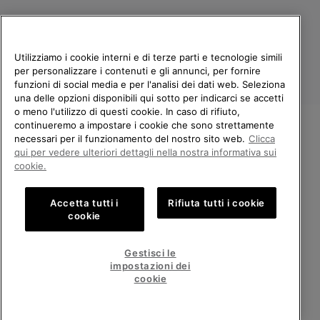
Utilizziamo i cookie interni e di terze parti e tecnologie simili
per personalizzare i contenuti e gli annunci, per fornire
funzioni di social media e per l'analisi dei dati web. Seleziona
una delle opzioni disponibili qui sotto per indicarci se accetti
o meno l'utilizzo di questi cookie. In caso di rifiuto,
continueremo a impostare i cookie che sono strettamente
Italia
necessari per il funzionamento del nostro sito web.
Clicca
BENVENUTO/A IN SOREL.
qui per vedere ulteriori dettagli nella nostra informativa sui
©
2026
Columbia Sportswear Company. Avenue des Morgines, 12 1213
SELEZIONA IL TUO PAESE DI
cookie.
Petit-Lancy Switzerland. Tutti i diritti riservati.
SPEDIZIONE.
Politica sulla privacy
Termini di utilizzo
Accetta tutti i
Rifiuta tutti i cookie
Shopping online disponibile
Condizioni Generali di Vendita
Garanzia
Cookies
Impressum
cookie
Public CBCR
United States
Shoppi
Gestisci le
online
impostazioni dei
Servizio clienti: Lun. - Ven. 9:00 - 13:00 & 14:00 - 18:00
disponib
Italy
Italia
Shoppi
(+)390694804179
cookie
online
disponib
VISUALIZZA TUTTI I PAESI