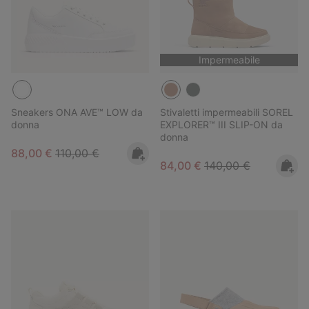
Impermeabile
Sneakers ONA AVE™ LOW da
Stivaletti impermeabili SOREL
donna
EXPLORER™ III SLIP-ON da
donna
Sale price:
Regular price:
88,00 €
110,00 €
Sale price:
Regular price:
84,00 €
140,00 €