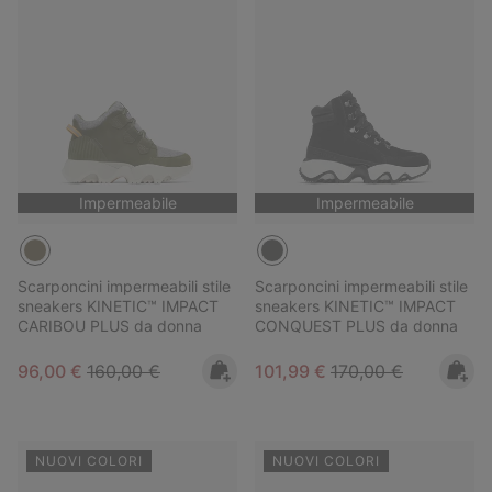
Impermeabile
Impermeabile
Scarponcini impermeabili stile
Scarponcini impermeabili stile
sneakers KINETIC™ IMPACT
sneakers KINETIC™ IMPACT
CARIBOU PLUS da donna
CONQUEST PLUS da donna
Sale price:
Regular price:
Sale price:
Regular price:
96,00 €
160,00 €
101,99 €
170,00 €
NUOVI COLORI
NUOVI COLORI