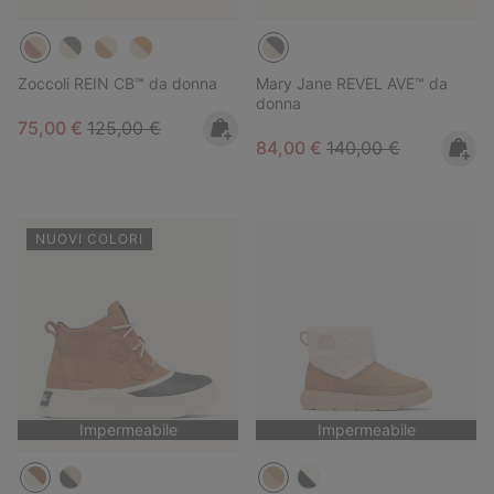
Zoccoli REIN CB™ da donna
Mary Jane REVEL AVE™ da
donna
Sale price:
Regular price:
75,00 €
125,00 €
Sale price:
Regular price:
84,00 €
140,00 €
NUOVI COLORI
Impermeabile
Impermeabile