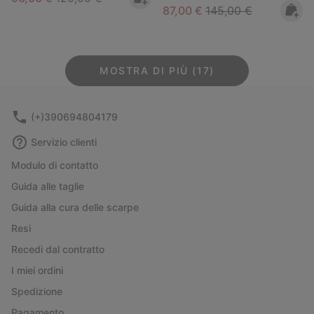
Sale price:
Regular price:
87,00 €
145,00 €
MOSTRA DI PIÙ (17)
(+)390694804179
Servizio clienti
Modulo di contatto
Guida alle taglie
Guida alla cura delle scarpe
Resi
Recedi dal contratto
I miei ordini
Spedizione
Pagamento