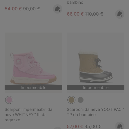
bambino
Sale price:
Regular price:
54,00 €
90,00 €
Sale price:
Regular price:
66,00 €
110,00 €
Impermeabile
Impermeabile
Scarponi impermeabili da
Scarponi da neve YOOT PAC™
neve WHITNEY™ III da
TP da bambino
ragazzo
Sale price:
Regular price:
57,00 €
95,00 €