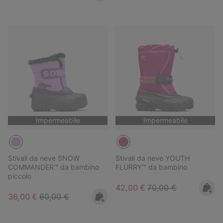
Impermeabile
Impermeabile
Stivali da neve SNOW
Stivali da neve YOUTH
COMMANDER™ da bambino
FLURRY™ da bambino
piccolo
Sale price:
Regular price:
42,00 €
70,00 €
Sale price:
Regular price:
36,00 €
60,00 €