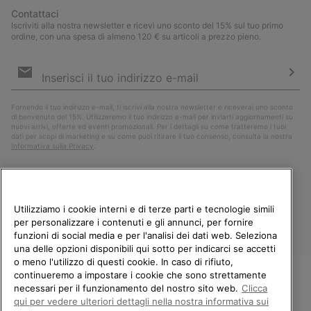
Contattaci
Iscriviti alla nostra newsletter e ricevi uno sconto del 15% sul tuo primo
ordine, con una spesa di almeno 120 € su articoli a prezzo pieno.
Iscrizione
e-
mail
Iscri
Fornendo il tuo indirizzo e-mail, ti iscrivi alla nostra newsletter e riceverai uno sconto
di benvenuto del 15%. Utilizzeremo il tuo indirizzo e-mail per inviarti aggiornamenti su
nuovi arrivi, offerte ed eventi promozionali. Per i dettagli su come tratteremo i tuoi
dati per scopi di marketing e su come puoi ritirare il tuo consenso, consulta la nostra
Informativa sulla Privacy
.
Utilizziamo i cookie interni e di terze parti e tecnologie simili
per personalizzare i contenuti e gli annunci, per fornire
funzioni di social media e per l'analisi dei dati web. Seleziona
una delle opzioni disponibili qui sotto per indicarci se accetti
o meno l'utilizzo di questi cookie. In caso di rifiuto,
continueremo a impostare i cookie che sono strettamente
Italia
necessari per il funzionamento del nostro sito web.
Clicca
BENVENUTO/A IN SOREL.
qui per vedere ulteriori dettagli nella nostra informativa sui
©
2026
Columbia Sportswear Company. Avenue des Morgines, 12 1213
SELEZIONA IL TUO PAESE DI