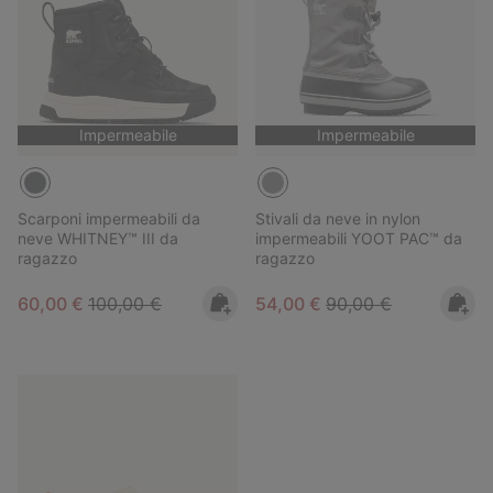
Impermeabile
Impermeabile
Scarponi impermeabili da
Stivali da neve in nylon
neve WHITNEY™ III da
impermeabili YOOT PAC™ da
ragazzo
ragazzo
Sale price:
Regular price:
Sale price:
Regular price:
60,00 €
100,00 €
54,00 €
90,00 €