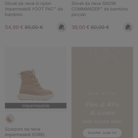
Stivali da neve in nylon
Stivali da neve SNOW
impermeabili YOOT PAC™ da
COMMANDER™ da bambino
bambino
piccolo
Sale price:
Regular price:
Sale price:
Regular price:
54,00 €
90,00 €
36,00 €
60,00 €
SALDI ESTIVI
Fino al 40%
Impermeabile
di sconto
Saldi sui best seller.
Scarponi da neve
SCOPRI SUBITO
impermeabili SOREL