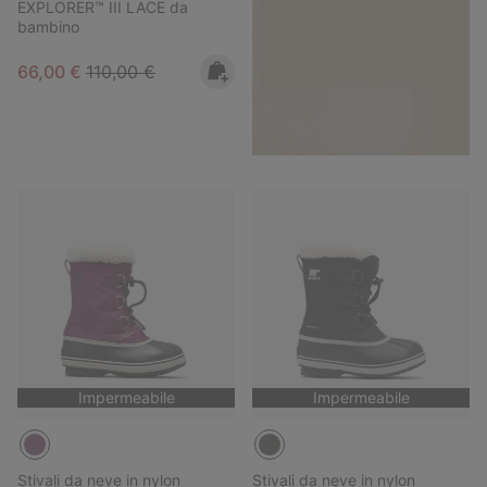
EXPLORER™ III LACE da
bambino
Sale price:
Regular price:
66,00 €
110,00 €
Impermeabile
Impermeabile
Stivali da neve in nylon
Stivali da neve in nylon