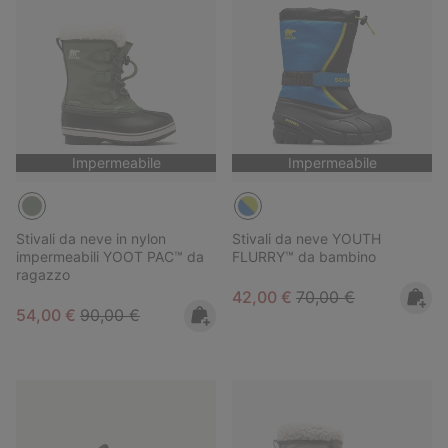
Impermeabile
Impermeabile
Stivali da neve in nylon
Stivali da neve YOUTH
impermeabili YOOT PAC™ da
FLURRY™ da bambino
ragazzo
Sale price:
Regular price:
42,00 €
70,00 €
Sale price:
Regular price:
54,00 €
90,00 €