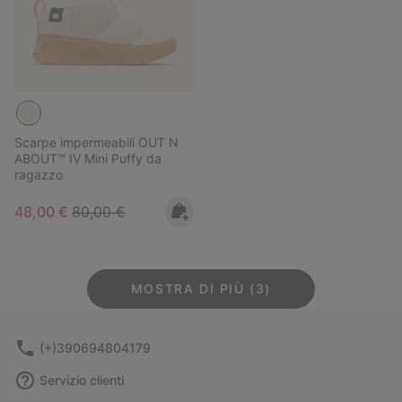
Scarpe impermeabili OUT N
ABOUT™ IV Mini Puffy da
ragazzo
Sale price:
Regular price:
48,00 €
80,00 €
MOSTRA DI PIÙ (3)
(+)390694804179
Servizio clienti