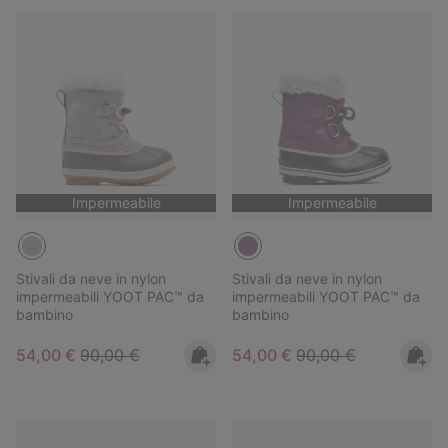
Impermeabile
Impermeabile
Stivali da neve in nylon
Stivali da neve in nylon
impermeabili YOOT PAC™ da
impermeabili YOOT PAC™ da
bambino
bambino
Sale price:
Regular price:
Sale price:
Regular price:
54,00 €
90,00 €
54,00 €
90,00 €