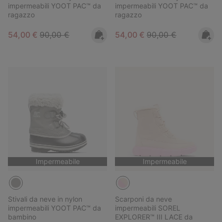
impermeabili YOOT PAC™ da
impermeabili YOOT PAC™ da
ragazzo
ragazzo
Sale price:
Regular price:
Sale price:
Regular price:
54,00 €
90,00 €
54,00 €
90,00 €
Impermeabile
Impermeabile
Stivali da neve in nylon
Scarponi da neve
impermeabili YOOT PAC™ da
impermeabili SOREL
bambino
EXPLORER™ III LACE da