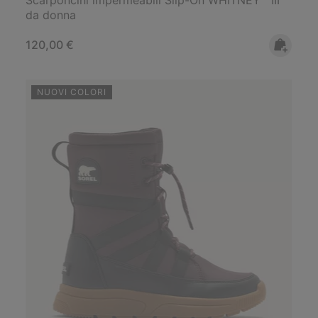
da donna
Regular price:
120,00 €
NUOVI COLORI