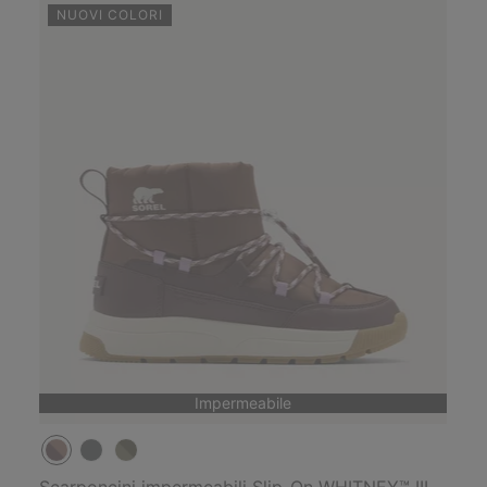
NUOVI COLORI
Impermeabile
Scarponcini impermeabili Slip-On WHITNEY™ III