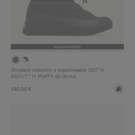
Impermeabile
Stivaletti imbottiti e impermeabili OUT N
ABOUT™ IV PUFFY da donna
Regular price:
140,00 €