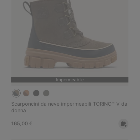
Impermeabile
Scarponcini da neve impermeabili TORINO™ V da
donna
Regular price:
165,00 €