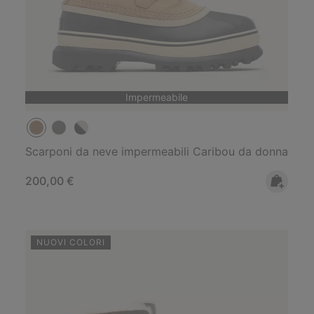
Impermeabile
Scarponi da neve impermeabili Caribou da donna
Regular price:
200,00 €
NUOVI COLORI