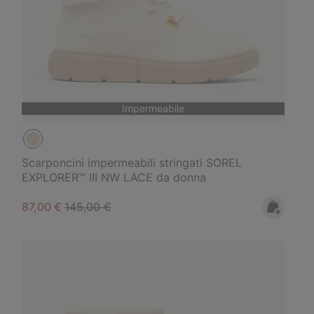
Impermeabile
Scarponcini impermeabili stringati SOREL
EXPLORER™ III NW LACE da donna
Sale price:
Regular price:
87,00 €
145,00 €