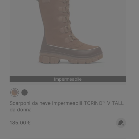
Impermeabile
Scarponi da neve impermeabili TORINO™ V TALL
da donna
Regular price:
185,00 €