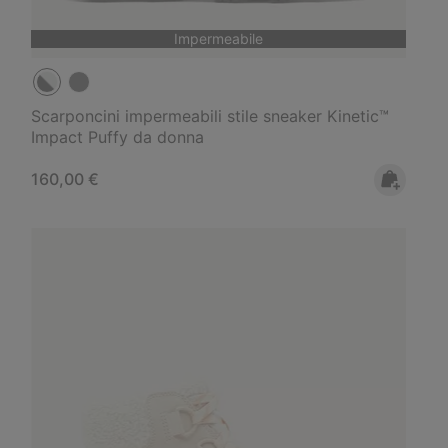
Impermeabile
Scarponcini impermeabili stile sneaker Kinetic™
Impact Puffy da donna
Regular price:
160,00 €