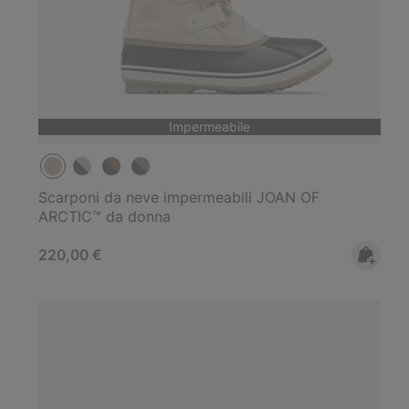
Impermeabile
Scarponi da neve impermeabili JOAN OF
ARCTIC™ da donna
Regular price:
220,00 €