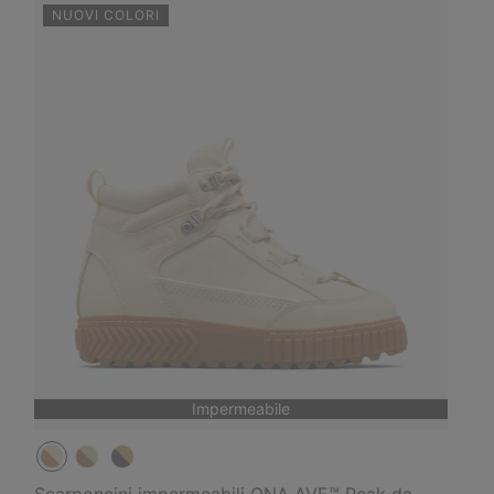
NUOVI COLORI
Impermeabile
Scarponcini impermeabili ONA AVE™ Peak da