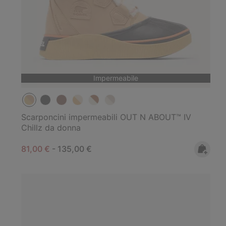
Impermeabile
Scarponcini impermeabili OUT N ABOUT™ IV
Chillz da donna
Minimum sale price:
Maximum price:
81,00 €
-
135,00 €