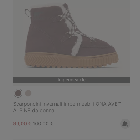
Impermeabile
Scarponcini invernali impermeabili ONA AVE™
ALPINE da donna
Sale price:
Regular price:
96,00 €
160,00 €