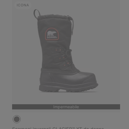
ICONA
Impermeabile
Scarponi invernali GLACIER™ XT da donna