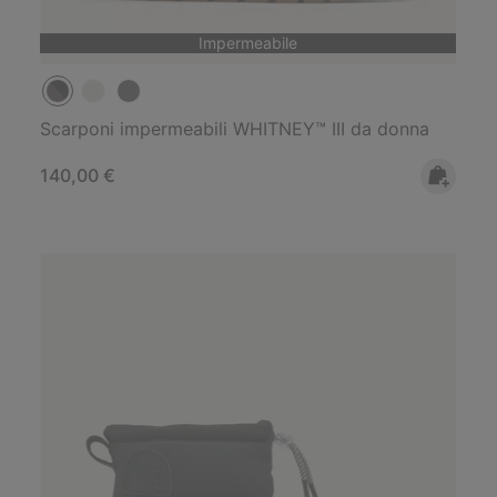
Impermeabile
Scarponi impermeabili WHITNEY™ III da donna
Regular price:
140,00 €