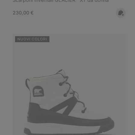
Regular price:
230,00 €
NUOVI COLORI