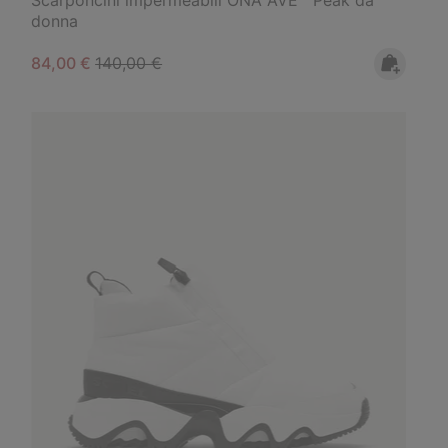
donna
Sale price:
Regular price:
84,00 €
140,00 €