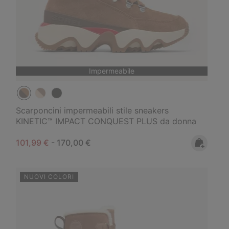
Impermeabile
Scarponcini impermeabili stile sneakers
KINETIC™ IMPACT CONQUEST PLUS da donna
Minimum sale price:
Maximum price:
101,99 €
-
170,00 €
NUOVI COLORI