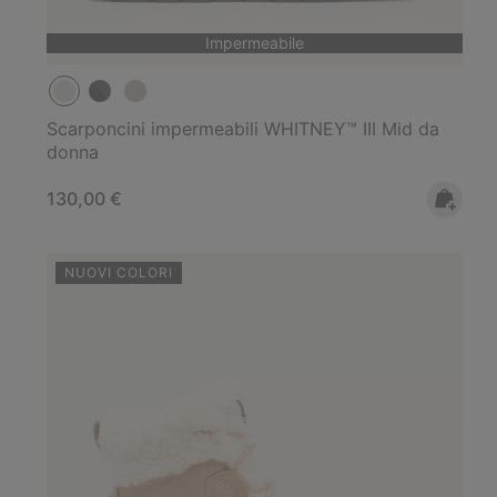
Impermeabile
Scarponcini impermeabili WHITNEY™ III Mid da
donna
Regular price:
130,00 €
NUOVI COLORI