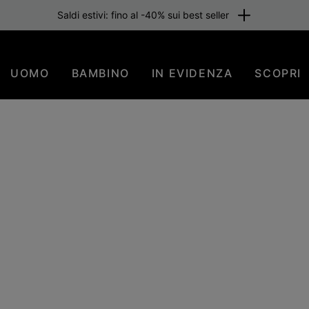
one gratuita per i membri o per importi superiori a 80 €. Iscriviti subi
UOMO
BAMBINO
IN EVIDENZA
SCOPRI