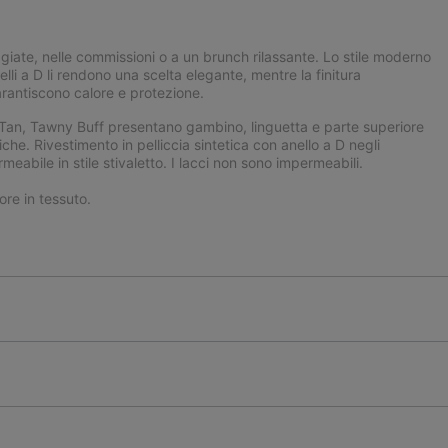
ate, nelle commissioni o a un brunch rilassante. Lo stile moderno
nelli a D li rendono una scelta elegante, mentre la finitura
arantiscono calore e protezione.
y Tan, Tawny Buff presentano gambino, linguetta e parte superiore
che. Rivestimento in pelliccia sintetica con anello a D negli
rmeabile in stile stivaletto. I lacci non sono impermeabili.
ore in tessuto.