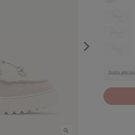
Taglia:
36 EU
38.5 EU
41 EU
Guida alle tag