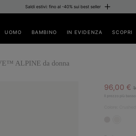
Saldi estivi: fino al -40% sui best seller
UOMO
BAMBINO
IN EVIDENZA
SCOPRI
 AVE™ ALPINE da donna
R
Sale pric
96,00 €
1
SAL
Il prezzo più basso 
Colore:
Crushed