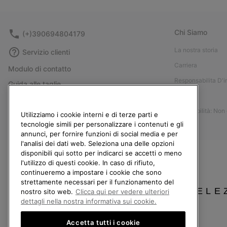
Chi Siamo
(+)390694804179
La nostra storia
Servizio clienti
Carriera
Modulo di contatto
Responsabilita D'
Guida alle taglie
Stampa
Guida alla cura delle scarpe
Accessibilità: Non
Resi
Utilizziamo i cookie interni e di terze parti e
tecnologie simili per personalizzare i contenuti e gli
Recedi dal contratto
annunci, per fornire funzioni di social media e per
l'analisi dei dati web. Seleziona una delle opzioni
I miei ordini
disponibili qui sotto per indicarci se accetti o meno
Spedizione
l'utilizzo di questi cookie. In caso di rifiuto,
continueremo a impostare i cookie che sono
Pagamento
strettamente necessari per il funzionamento del
SELE
Domande frequenti
nostro sito web.
Clicca qui per vedere ulteriori
dettagli nella nostra informativa sui cookie.
Accetta tutti i cookie