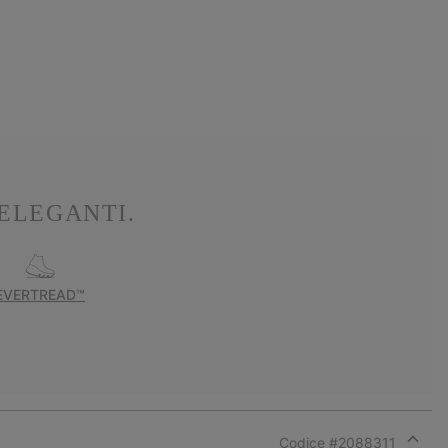
ELEGANTI.
EVERTREAD™
Codice #
2088311