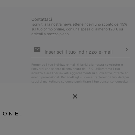
Contattaci
Iscriviti alla nostra newsletter e ricevi uno sconto del 15%
sul tuo primo ordine, con una spesa di almeno 120 € su
articoli a prezzo pieno.
Iscrizione
e-
mail
Iscri
Fornendo il tuo indirizzo e-mail, ti iscrivi alla nostra newsletter e
riceverai uno sconto di benvenuto del 15%. Utilizzeremo il tuo
indirizzo e-mail per inviarti aggiornamenti su nuovi arrivi, offerte ed
eventi promozionali. Per i dettagli su come tratteremo i tuoi dati per
scopi di marketing e su come puoi ritirare il tuo consenso, consulta
la nostra
Informativa sulla Privacy
.
IONE.