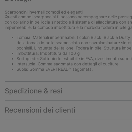
Scarponcini invernali comodi ed eleganti
Questi comodi scarponcini ti possono accompagnare nelle passeggi
con collarino in pelliccia sintetico e il sistema di allacciatura con a
impermeabile, la comoda imbottitura e la morbida fodera in pile g
Tomaia: Materiali impermeabili. I colori Black, Black e Dust
della tomaia in pelle scamosciata con sovralaminature sinteti
occhielli. Linguetta del tallone. Fodera in pile. Struttura impe
Imbottitura: Imbottitura da 100 g
Sottopiede: Sottopiede estraibile in EVA, rivestimento superi
Intersuola: Gomma sagomata con dettagli di cuciture.
Suola: Gomma EVERTREAD™ sagomata.
Spedizione & resi
Recensioni dei clienti