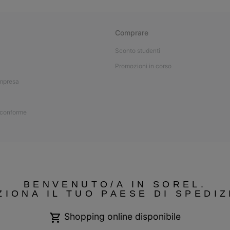
Comprare
Sconto studenti
Promozioni in corso
impresa
 conforme
BENVENUTO/A IN SOREL.
ZIONA IL TUO PAESE DI SPEDIZ
Shopping online disponibile