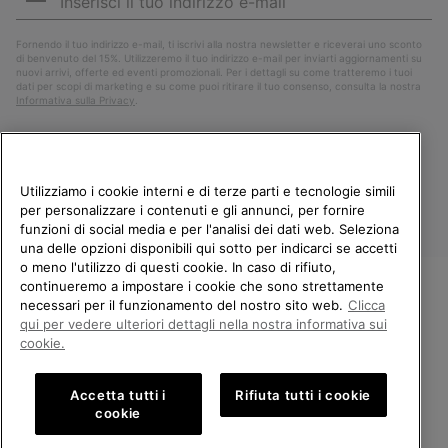
mail
Iscri
Fornendo il tuo indirizzo e-mail, ti iscrivi alla nostra newsletter e riceverai uno sconto
di benvenuto del 15%. Utilizzeremo il tuo indirizzo e-mail per inviarti aggiornamenti su
nuovi arrivi, offerte ed eventi promozionali. Per i dettagli su come tratteremo i tuoi
dati per scopi di marketing e su come puoi ritirare il tuo consenso, consulta la nostra
Informativa sulla Privacy
.
Utilizziamo i cookie interni e di terze parti e tecnologie simili
per personalizzare i contenuti e gli annunci, per fornire
funzioni di social media e per l'analisi dei dati web. Seleziona
una delle opzioni disponibili qui sotto per indicarci se accetti
o meno l'utilizzo di questi cookie. In caso di rifiuto,
continueremo a impostare i cookie che sono strettamente
Italia
necessari per il funzionamento del nostro sito web.
Clicca
BENVENUTO/A IN SOREL.
qui per vedere ulteriori dettagli nella nostra informativa sui
©
2026
Columbia Sportswear Company. Avenue des Morgines, 12 1213
SELEZIONA IL TUO PAESE DI
cookie.
Petit-Lancy Switzerland. Tutti i diritti riservati.
SPEDIZIONE.
Politica sulla privacy
Termini di utilizzo
Accetta tutti i
Rifiuta tutti i cookie
Shopping online disponibile
Condizioni Generali di Vendita
Garanzia
Cookies
Impressum
cookie
Public CBCR