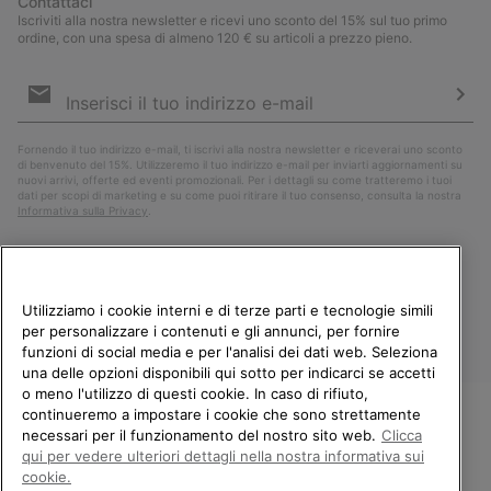
Contattaci
Iscriviti alla nostra newsletter e ricevi uno sconto del 15% sul tuo primo
ordine, con una spesa di almeno 120 € su articoli a prezzo pieno.
Iscrizione
e-
mail
Iscri
Fornendo il tuo indirizzo e-mail, ti iscrivi alla nostra newsletter e riceverai uno sconto
di benvenuto del 15%. Utilizzeremo il tuo indirizzo e-mail per inviarti aggiornamenti su
nuovi arrivi, offerte ed eventi promozionali. Per i dettagli su come tratteremo i tuoi
dati per scopi di marketing e su come puoi ritirare il tuo consenso, consulta la nostra
Informativa sulla Privacy
.
Utilizziamo i cookie interni e di terze parti e tecnologie simili
per personalizzare i contenuti e gli annunci, per fornire
funzioni di social media e per l'analisi dei dati web. Seleziona
una delle opzioni disponibili qui sotto per indicarci se accetti
o meno l'utilizzo di questi cookie. In caso di rifiuto,
continueremo a impostare i cookie che sono strettamente
Italia
necessari per il funzionamento del nostro sito web.
Clicca
BENVENUTO/A IN SOREL.
qui per vedere ulteriori dettagli nella nostra informativa sui
©
2026
Columbia Sportswear Company. Avenue des Morgines, 12 1213
SELEZIONA IL TUO PAESE DI
cookie.
Petit-Lancy Switzerland. Tutti i diritti riservati.
SPEDIZIONE.