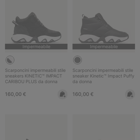
Impermeabile
Impermeabile
Scarponcini impermeabili stile
Scarponcini impermeabili stile
sneakers KINETIC™ IMPACT
sneaker Kinetic™ Impact Puffy
CARIBOU PLUS da donna
da donna
Regular price:
Regular price:
160,00 €
160,00 €