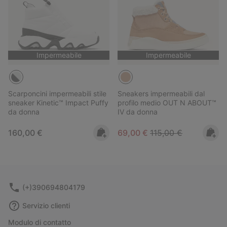
Impermeabile
Impermeabile
Scarponcini impermeabili stile
Sneakers impermeabili dal
sneaker Kinetic™ Impact Puffy
profilo medio OUT N ABOUT™
da donna
IV da donna
Regular price:
Sale price:
Regular price:
160,00 €
69,00 €
115,00 €
(+)390694804179
Servizio clienti
Modulo di contatto