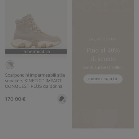
SALDI ESTIVI
Fino al 40%
Impermeabile
di sconto
Saldi sui best seller.
Scarponcini impermeabili stile
SCOPRI SUBITO
sneakers KINETIC™ IMPACT
CONQUEST PLUS da donna
Regular price:
170,00 €