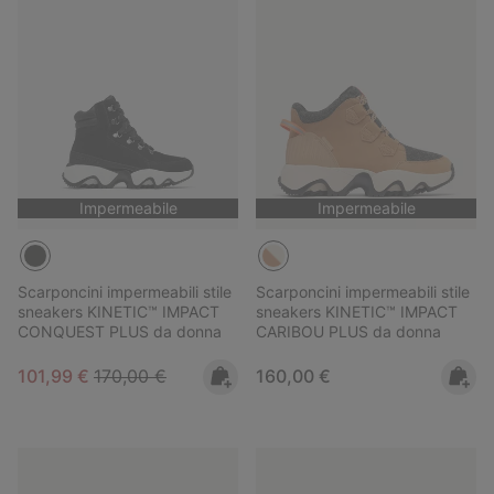
Impermeabile
Impermeabile
Scarponcini impermeabili stile
Scarponcini impermeabili stile
sneakers KINETIC™ IMPACT
sneakers KINETIC™ IMPACT
CONQUEST PLUS da donna
CARIBOU PLUS da donna
Sale price:
Regular price:
Regular price:
101,99 €
170,00 €
160,00 €