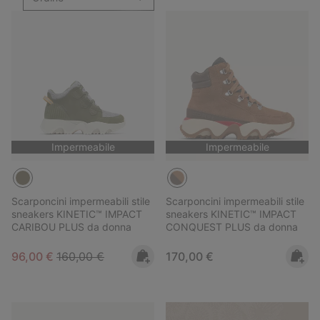
Impermeabile
Impermeabile
Scarponcini impermeabili stile
Scarponcini impermeabili stile
sneakers KINETIC™ IMPACT
sneakers KINETIC™ IMPACT
CARIBOU PLUS da donna
CONQUEST PLUS da donna
Sale price:
Regular price:
Regular price:
96,00 €
160,00 €
170,00 €