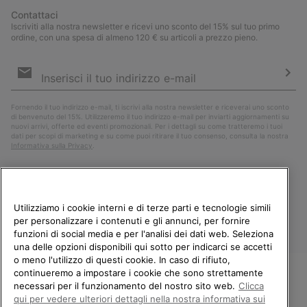
Contattaci
Iscriviti alla nostra newsletter e ricevi uno sconto del 15% sul tuo primo
ordine, con una spesa di almeno 120 € su articoli a prezzo pieno.
Iscrizione
e-
mail
Iscri
Fornendo il tuo indirizzo e-mail, ti iscrivi alla nostra newsletter e riceverai uno sconto
di benvenuto del 15%. Utilizzeremo il tuo indirizzo e-mail per inviarti aggiornamenti su
nuovi arrivi, offerte ed eventi promozionali. Per i dettagli su come tratteremo i tuoi
dati per scopi di marketing e su come puoi ritirare il tuo consenso, consulta la nostra
Informativa sulla Privacy
.
Utilizziamo i cookie interni e di terze parti e tecnologie simili
per personalizzare i contenuti e gli annunci, per fornire
funzioni di social media e per l'analisi dei dati web. Seleziona
una delle opzioni disponibili qui sotto per indicarci se accetti
o meno l'utilizzo di questi cookie. In caso di rifiuto,
continueremo a impostare i cookie che sono strettamente
Italia
necessari per il funzionamento del nostro sito web.
Clicca
BENVENUTO/A IN SOREL.
qui per vedere ulteriori dettagli nella nostra informativa sui
©
2026
Columbia Sportswear Company. Avenue des Morgines, 12 1213