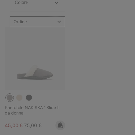
Colore
Ordine
Pantofole NAKISKA™ Slide II
da donna
Sale price:
Regular price:
45,00 €
75,00 €