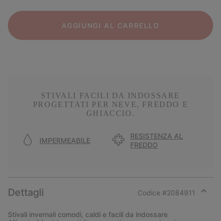
AGGIUNGI AL CARRELLO
STIVALI FACILI DA INDOSSARE
PROGETTATI PER NEVE, FREDDO E
GHIACCIO.
RESISTENZA AL
IMPERMEABILE
FREDDO
Dettagli
Codice #
2084911
Expan
or
Stivali invernali comodi, caldi e facili da indossare
collap