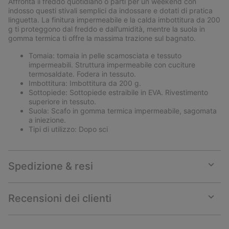
Affronta il freddo quotidiano o parti per un weekend con
sectio
indosso questi stivali semplici da indossare e dotati di pratica
linguetta. La finitura impermeabile e la calda imbottitura da 200
g ti proteggono dal freddo e dall’umidità, mentre la suola in
gomma termica ti offre la massima trazione sul bagnato.
Tomaia: tomaia in pelle scamosciata e tessuto
impermeabili. Struttura impermeabile con cuciture
termosaldate. Fodera in tessuto.
Imbottitura: Imbottitura da 200 g.
Sottopiede: Sottopiede estraibile in EVA. Rivestimento
superiore in tessuto.
Suola: Scafo in gomma termica impermeabile, sagomata
a iniezione.
Tipi di utilizzo: Dopo sci
Spedizione & resi
Expan
or
collap
Recensioni dei clienti
sectio
Expan
or
collap