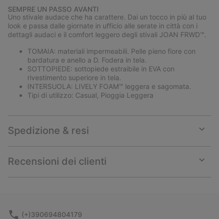
or
SEMPRE UN PASSO AVANTI
collap
Uno stivale audace che ha carattere. Dai un tocco in più al tuo
sectio
look e passa dalle giornate in ufficio alle serate in città con i
dettagli audaci e il comfort leggero degli stivali JOAN FRWD™.
TOMAIA: materiali impermeabili. Pelle pieno fiore con
bardatura e anello a D. Fodera in tela.
SOTTOPIEDE: sottopiede estraibile in EVA con
rivestimento superiore in tela.
INTERSUOLA: LIVELY FOAM™ leggera e sagomata.
Tipi di utilizzo: Casual, Pioggia Leggera
Spedizione & resi
Expan
or
collap
Recensioni dei clienti
sectio
Expan
or
collap
sectio
(+)390694804179