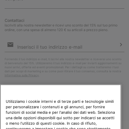
Contattaci
Iscriviti alla nostra newsletter e ricevi uno sconto del 15% sul tuo primo
ordine, con una spesa di almeno 120 € su articoli a prezzo pieno.
Iscrizione
e-
mail
Iscri
Fornendo il tuo indirizzo e-mail, ti iscrivi alla nostra newsletter e riceverai uno sconto
di benvenuto del 15%. Utilizzeremo il tuo indirizzo e-mail per inviarti aggiornamenti su
nuovi arrivi, offerte ed eventi promozionali. Per i dettagli su come tratteremo i tuoi
dati per scopi di marketing e su come puoi ritirare il tuo consenso, consulta la nostra
Informativa sulla Privacy
.
Utilizziamo i cookie interni e di terze parti e tecnologie simili
per personalizzare i contenuti e gli annunci, per fornire
funzioni di social media e per l'analisi dei dati web. Seleziona
una delle opzioni disponibili qui sotto per indicarci se accetti
o meno l'utilizzo di questi cookie. In caso di rifiuto,
continueremo a impostare i cookie che sono strettamente