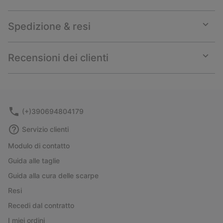
Spedizione & resi
Expan
or
collap
Recensioni dei clienti
sectio
Expan
or
collap
sectio
(+)390694804179
Servizio clienti
Modulo di contatto
Guida alle taglie
Guida alla cura delle scarpe
Resi
Recedi dal contratto
I miei ordini