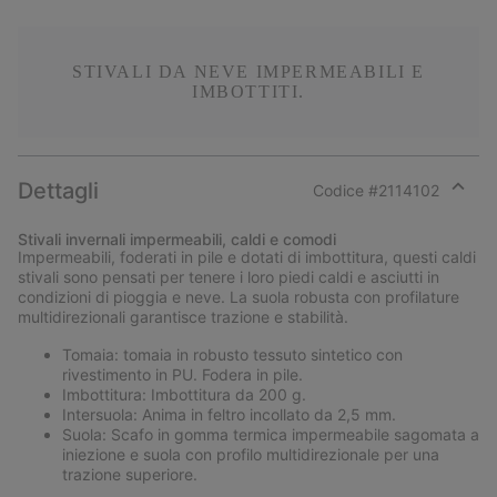
STIVALI DA NEVE IMPERMEABILI E
IMBOTTITI.
Dettagli
Codice #
2114102
Expan
or
Stivali invernali impermeabili, caldi e comodi
collap
Impermeabili, foderati in pile e dotati di imbottitura, questi caldi
sectio
stivali sono pensati per tenere i loro piedi caldi e asciutti in
condizioni di pioggia e neve. La suola robusta con profilature
multidirezionali garantisce trazione e stabilità.
Tomaia: tomaia in robusto tessuto sintetico con
rivestimento in PU. Fodera in pile.
Imbottitura: Imbottitura da 200 g.
Intersuola: Anima in feltro incollato da 2,5 mm.
Suola: Scafo in gomma termica impermeabile sagomata a
iniezione e suola con profilo multidirezionale per una
trazione superiore.