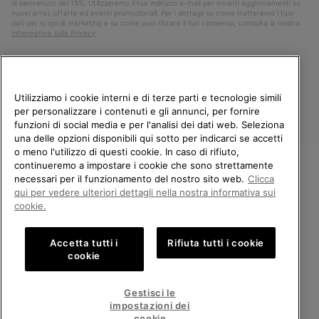
di benvenuto del 15%. Utilizzeremo il tuo indirizzo e-mail per inviarti aggiornamenti su
nuovi arrivi, offerte ed eventi promozionali. Per i dettagli su come tratteremo i tuoi
dati per scopi di marketing e su come puoi ritirare il tuo consenso, consulta la nostra
Informativa sulla Privacy
.
Utilizziamo i cookie interni e di terze parti e tecnologie simili
per personalizzare i contenuti e gli annunci, per fornire
funzioni di social media e per l'analisi dei dati web. Seleziona
una delle opzioni disponibili qui sotto per indicarci se accetti
o meno l'utilizzo di questi cookie. In caso di rifiuto,
continueremo a impostare i cookie che sono strettamente
Italia
necessari per il funzionamento del nostro sito web.
Clicca
BENVENUTO/A IN SOREL.
qui per vedere ulteriori dettagli nella nostra informativa sui
©
2026
Columbia Sportswear Company. Avenue des Morgines, 12 1213
SELEZIONA IL TUO PAESE DI
cookie.
Petit-Lancy Switzerland. Tutti i diritti riservati.
SPEDIZIONE.
Politica sulla privacy
Termini di utilizzo
Accetta tutti i
Rifiuta tutti i cookie
Shopping online disponibile
Condizioni Generali di Vendita
Garanzia
Cookies
Impressum
cookie
Public CBCR
United States
Shoppi
Gestisci le
online
impostazioni dei
Servizio clienti: Lun. - Ven. 9:00 - 13:00 & 14:00 - 18:00
disponib
Italy
Italia
Shoppi
(+)390694804179
cookie