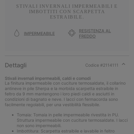
STIVALI INVERNALI IMPERMEABILI E
IMBOTTITI CON SCARPETTA
ESTRAIBILE.
RESISTENZA AL
IMPERMEABILE
FREDDO
Dettagli
Codice #
2114111
Expan
or
Stivali invernali impermeabili, caldi e comodi
collap
La finitura impermeabile con cuciture termosaldate, il collarino
sectio
antineve in pile Sherpa e la morbida scarpetta estraibile in
feltro da 9 mm mantengono i loro piedi caldi e asciutti in
condizioni di bagnato e neve. I lacci con fermacorda sono
facilmente regolabili, per una vestibilità flessibile.
Tomaia: Tomaia in pelle impermeabile rivestita in PU.
Struttura impermeabile con cuciture termosaldate. I lacci
non sono impermeabili.
Imbottitura: Scarpetta estraibile e lavabile in feltro