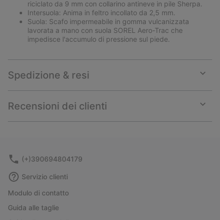
riciclato da 9 mm con collarino antineve in pile Sherpa.
Intersuola: Anima in feltro incollato da 2,5 mm.
Suola: Scafo impermeabile in gomma vulcanizzata
lavorata a mano con suola SOREL Aero-Trac che
impedisce l'accumulo di pressione sul piede.
Spedizione & resi
Expan
or
collap
Recensioni dei clienti
sectio
Expan
or
collap
sectio
(+)390694804179
Servizio clienti
Modulo di contatto
Guida alle taglie