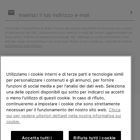
Iscrizione
e-
mail
Iscri
Fornendo il tuo indirizzo e-mail, ti iscrivi alla nostra newsletter e riceverai uno sconto
di benvenuto del 15%. Utilizzeremo il tuo indirizzo e-mail per inviarti aggiornamenti su
nuovi arrivi, offerte ed eventi promozionali. Per i dettagli su come tratteremo i tuoi
dati per scopi di marketing e su come puoi ritirare il tuo consenso, consulta la nostra
Informativa sulla Privacy
.
Utilizziamo i cookie interni e di terze parti e tecnologie simili
per personalizzare i contenuti e gli annunci, per fornire
funzioni di social media e per l'analisi dei dati web. Seleziona
una delle opzioni disponibili qui sotto per indicarci se accetti
o meno l'utilizzo di questi cookie. In caso di rifiuto,
continueremo a impostare i cookie che sono strettamente
Italia
necessari per il funzionamento del nostro sito web.
Clicca
BENVENUTO/A IN SOREL.
qui per vedere ulteriori dettagli nella nostra informativa sui
©
2026
Columbia Sportswear Company. Avenue des Morgines, 12 1213
SELEZIONA IL TUO PAESE DI
cookie.
Petit-Lancy Switzerland. Tutti i diritti riservati.
SPEDIZIONE.
Politica sulla privacy
Termini di utilizzo
Accetta tutti i
Rifiuta tutti i cookie
Shopping online disponibile