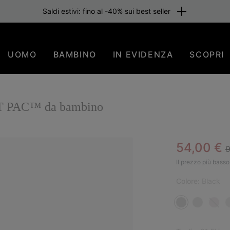
Saldi estivi: fino al -40% sui best seller
UOMO
BAMBINO
IN EVIDENZA
SCOPRI
OOT PAC™ da bambino
R
Sale pric
54,00 €
9
SAL
Il prezzo più basso 
Colore:
Black