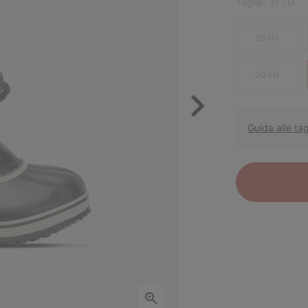
Taglia:
31 EU
25 EU
30 EU
Guida alle tag