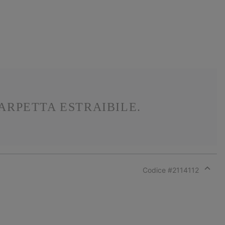
ARPETTA ESTRAIBILE.
Codice #
2114112
Expan
or
collap
sectio