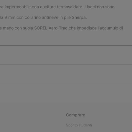
ura impermeabile con cuciture termosaldate. I lacci non sono
o da 9 mm con collarino antineve in pile Sherpa.
 a mano con suola SOREL Aero-Trac che impedisce l'accumulo di
Comprare
Sconto studenti