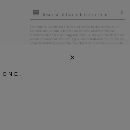
Iscrizione
e-
mail
Iscri
Fornendo il tuo indirizzo e-mail, ti iscrivi alla nostra newsletter e
riceverai uno sconto di benvenuto del 15%. Utilizzeremo il tuo
indirizzo e-mail per inviarti aggiornamenti su nuovi arrivi, offerte ed
eventi promozionali. Per i dettagli su come tratteremo i tuoi dati per
scopi di marketing e su come puoi ritirare il tuo consenso, consulta
la nostra
Informativa sulla Privacy
.
IONE.