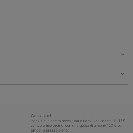
Expan
or
collap
sectio
Expan
or
collap
sectio
Contattaci
Iscriviti alla nostra newsletter e ricevi uno sconto del 15%
sul tuo primo ordine, con una spesa di almeno 120 € su
articoli a prezzo pieno.