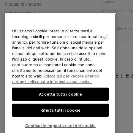
Carriera
Modulo di contatto
Responsabilita D'
Guida alle taglie
Stampa
Guida alla cura delle scarpe
Accessibilità: Non
Resi
Utilizziamo i cookie interni e di terze parti e
tecnologie simili per personalizzare i contenuti e gli
Recedi dal contratto
annunci, per fornire funzioni di social media e per
l'analisi dei dati web. Seleziona una delle opzioni
I miei ordini
disponibili qui sotto per indicarci se accetti o meno
Spedizione
l'utilizzo di questi cookie. In caso di rifiuto,
continueremo a impostare i cookie che sono
Pagamento
strettamente necessari per il funzionamento del
SELE
Domande frequenti
nostro sito web.
Clicca qui per vedere ulteriori
dettagli nella nostra informativa sui cookie.
Accetta tutti i cookie
Italia
Rifiuta tutti i cookie
©
2026
Columbia Sportswear Company. Avenue des Morgines, 12 1213 Petit-Lancy
Politica sulla privacy
Termini di utilizzo
Condizioni Generali di Vendita
Gestisci le impostazioni dei cookie